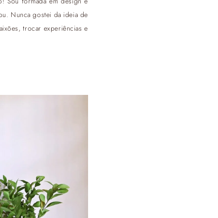
mo! Sou formada em design e
sou. Nunca gostei da ideia de
ixões, trocar experiências e