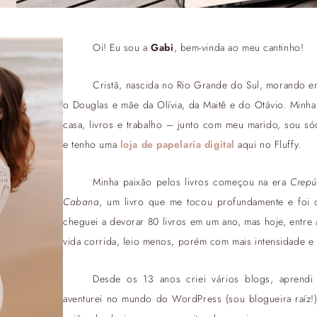
Oi! Eu sou a
Gabi
, bem-vinda ao meu cantinho!
Cristã, nascida no Rio Grande do Sul, morando e
o Douglas e mãe da Olívia, da Maitê e do Otávio. Minha v
casa, livros e trabalho – junto com meu marido, sou s
e tenho uma
loja de papelaria digital
aqui no Fluffy.
Minha paixão pelos livros começou na era
Crepú
Cabana
, um livro que me tocou profundamente e foi o
cheguei a devorar 80 livros em um ano, mas hoje, entre 
vida corrida, leio menos, porém com mais intensidade e
Desde os 13 anos criei vários blogs, aprend
aventurei no mundo do WordPress (sou blogueira raíz!