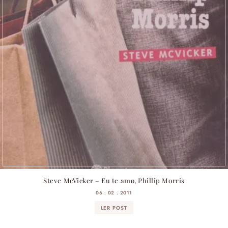
Steve McVicker – Eu te amo, Phillip Morris
06 . 02 . 2011
LER POST