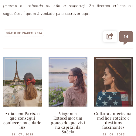
(mesmo eu sabendo ou não a resposta)
. Se tiverem críticas ou
sugestões, fiquem à vontade para escrever aqui.
DIÁRIO DE VIAGEM 2014
14
2 dias em Paris: o
Viagem a
Cultura americana:
que consegui
Estocolmo: um
melhor roteiro e
conhecer na cidade
pouco do que vivi
destinos
luz
na capital da
fascinantes
Suécia
31 . 07 . 2025
22 . 01 . 2025