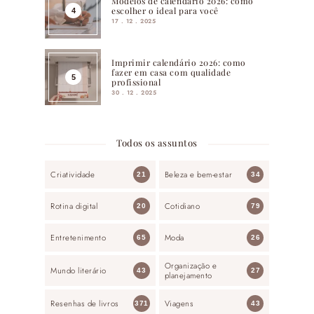
Modelos de calendário 2026: como
escolher o ideal para você
17 . 12 . 2025
Imprimir calendário 2026: como
fazer em casa com qualidade
profissional
30 . 12 . 2025
Todos os assuntos
Criatividade
Beleza e bem-estar
21
34
Rotina digital
Cotidiano
20
79
Entretenimento
Moda
65
26
Organização e
Mundo literário
43
27
planejamento
Resenhas de livros
Viagens
371
43