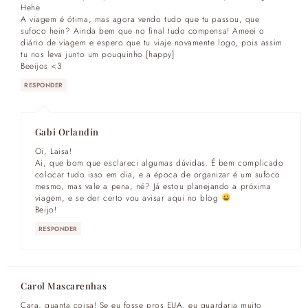
Hehe
A viagem é ótima, mas agora vendo tudo que tu passou, que
sufoco hein? Ainda bem que no final tudo compensa! Ameei o
diário de viagem e espero que tu viaje novamente logo, pois assim
tu nos leva junto um pouquinho [happy]
Beeijos <3
RESPONDER
Gabi Orlandin
Oi, Laisa!
Ai, que bom que esclareci algumas dúvidas. É bem complicado
colocar tudo isso em dia, e a época de organizar é um sufoco
mesmo, mas vale a pena, né? Já estou planejando a próxima
viagem, e se der certo vou avisar aqui no blog
Beijo!
RESPONDER
Carol Mascarenhas
Cara, quanta coisa! Se eu fosse pros EUA, eu guardaria muito