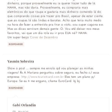
dinheiro, porque provavelmente eu ia querer trazer tudo de lá.
HAHA, mas não daria. Provavelmente, eu compraria mais
eletrônicos do que roupa e gastaria mais dinheiro comendo lá do
que comprando coisas pra trazer pro Brasil, apesar de estar ciente
que as roupas lá são lindas e baratas. Acho que teria muito medo
na hora de fazer a entrevista pra tirar o visto, sou super cagona e.e.
Mas as dicas serviram demais gente :O. Vou até deixar nos meus
favoritos, vai que um dia rola eu ir pros EUA né? HAHA.
Um super beijo
Cores de Dezembro
RESPONDER
Yasmin Sobreira
Show o post … sempre me enrolo qd vou planejar as minhas
viagens! Rs A Mariana perguntou sobre seguro, eu fecho c/ essa
empresa:
http://www.touristcard.com.br
Eles tem um plano p/
Europa. Se eu ñ me engano, chama EuroCard. bj bj
RESPONDER
Gabi Orlandin
Oi, Yasmin!