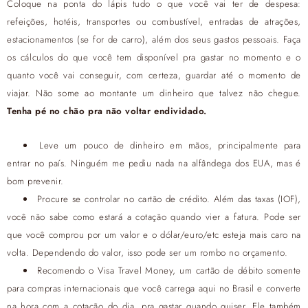
Coloque na ponta do lápis tudo o que você vai ter de despesa:
refeições, hotéis, transportes ou combustível, entradas de atrações,
estacionamentos (se for de carro), além dos seus gastos pessoais. Faça
os cálculos do que você tem disponível pra gastar no momento e o
quanto você vai conseguir, com certeza, guardar até o momento de
viajar. Não some ao montante um dinheiro que talvez não chegue.
Tenha pé no chão pra não voltar endividado.
Leve um pouco de dinheiro em mãos, principalmente para
entrar no país. Ninguém me pediu nada na alfândega dos EUA, mas é
bom prevenir.
Procure se controlar no cartão de crédito. Além das taxas (IOF),
você não sabe como estará a cotação quando vier a fatura. Pode ser
que você comprou por um valor e o dólar/euro/etc esteja mais caro na
volta. Dependendo do valor, isso pode ser um rombo no orçamento.
Recomendo o Visa Travel Money, um cartão de débito somente
para compras internacionais que você carrega aqui no Brasil e converte
na hora com a cotação do dia, pra gastar quando quiser. Ele também