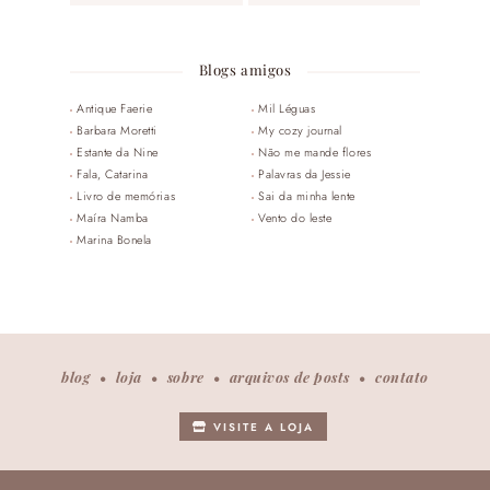
Blogs amigos
Antique Faerie
Mil Léguas
Barbara Moretti
My cozy journal
Estante da Nine
Não me mande flores
Fala, Catarina
Palavras da Jessie
Livro de memórias
Sai da minha lente
Maíra Namba
Vento do leste
Marina Bonela
blog
loja
sobre
arquivos de posts
contato
VISITE A LOJA