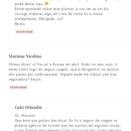
pode deixar aqui
Estive pensando sobre esse planner, e vou ver se um dia
consigo elaborar algo em cima de como foi o nosso
planejamento. Obrigada, viu?
Beijos.
RESPONDER
Mariana Nicolino
Ótimas dicas! =] Vou p/ a Europa em abril. Então no meu caso, ñ
tenho como fugir do seguro viagem, que é obrigatório na maioria
dos países por onde passarei. Alguém pode me indicar uma boa
seguradora? beijos
RESPONDER
Gabi Orlandin
Oi, Mariana!
Que bom que gostou das dicas. Eu fiz o seguro de viagem na
própria agência de turismo que me auxiliou em algumas coisas,
e eles fizeram pela empresa Coris (coris.com.br). Como não tive