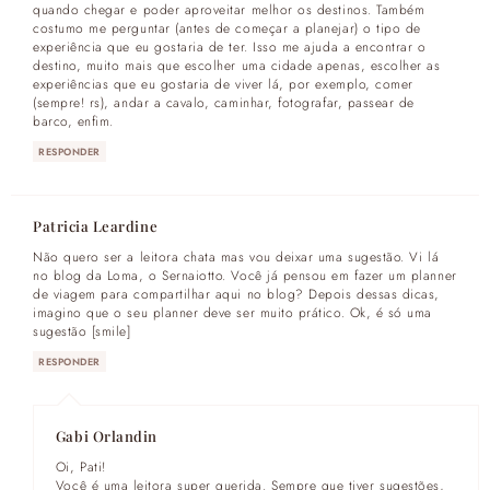
quando chegar e poder aproveitar melhor os destinos. Também
costumo me perguntar (antes de começar a planejar) o tipo de
experiência que eu gostaria de ter. Isso me ajuda a encontrar o
destino, muito mais que escolher uma cidade apenas, escolher as
experiências que eu gostaria de viver lá, por exemplo, comer
(sempre! rs), andar a cavalo, caminhar, fotografar, passear de
barco, enfim.
RESPONDER
Patricia Leardine
Não quero ser a leitora chata mas vou deixar uma sugestão. Vi lá
no blog da Loma, o Sernaiotto. Você já pensou em fazer um planner
de viagem para compartilhar aqui no blog? Depois dessas dicas,
imagino que o seu planner deve ser muito prático. Ok, é só uma
sugestão [smile]
RESPONDER
Gabi Orlandin
Oi, Pati!
Você é uma leitora super querida. Sempre que tiver sugestões,