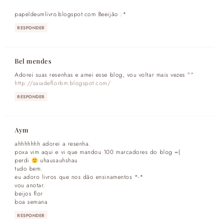
papeldeumlivro.blogspot.com Beeijão :*
RESPONDER
Bel mendes
Adorei suas resenhas e amei esse blog, vou voltar mais vezes ^^
http://saiadeflorbm.blogspot.com/
RESPONDER
Aym
ahhhhhhh adorei a resenha.
poxa vim aqui e vi que mandou 100 marcadores do blog =(
perdi
uhausauhshau
tudo bem.
eu adoro livros que nos dão ensinamentos *-*
vou anotar.
beijos flor
boa semana
RESPONDER