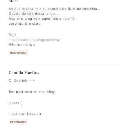
Mari
Ah que bacana hein eu adorei esse livro me encantou…
Gostou do tipo dessa leitura…
Adorei o blog hein super fofo e nota 10
seguindo já e claro
Beijo
http://marifriend.blogspot.com/
@Storieandadvic
RESPONDER
Camilla Martins
Oi Gabriela *-*
Tem post novo no meu blog!
Bjonas (:
Fique com Deus <3
RESPONDER