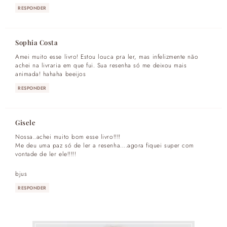
RESPONDER
Sophia Costa
Amei muito esse livro! Estou louca pra ler, mas infelizmente não
achei na livraria em que fui. Sua resenha só me deixou mais
animada! hahaha beeijos
RESPONDER
Gisele
Nossa..achei muito bom esse livro!!!!
Me deu uma paz só de ler a resenha….agora fiquei super com
vontade de ler ele!!!!!
bjus
RESPONDER