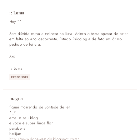
:: Loma
Hey ^^
Sem dúvida estou a colocar na lista. Adoro o tema apesar de estar
em falta ao ano decorrente. Estudo Psicologia de fato um ótimo
pedido de leitura.
Xxx
:: Loma
RESPONDER
magna
fiquei morrendo de vontade de ler
*_*
amei o seu blog
e voce é super linda flor
parabens
beiijao
http://www.doce-vestido.blogspot.com/