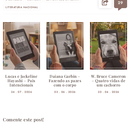
29
LITERATURA NACIONAL
Lucas e Jackeline
Daiana Garbin –
W. Bruce Cameron
Hayashi – Pais
Fazendo as pazes
– Quatro vidas de
Intencionais
com o corpo
um cachorro
24 . 07 . 2026
03 . 06 . 2026
30 . 04 . 2026
Comente este post!