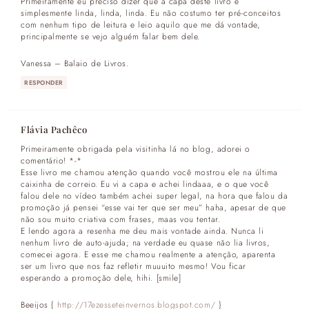
Primeiramente eu preciso dizer que a capa deste livro é
simplesmente linda, linda, linda. Eu não costumo ter pré-conceitos
com nenhum tipo de leitura e leio aquilo que me dá vontade,
principalmente se vejo alguém falar bem dele.
Vanessa – Balaio de Livros.
RESPONDER
Flávia Pachêco
Primeiramente obrigada pela visitinha lá no blog, adorei o
comentário! *-*
Esse livro me chamou atenção quando você mostrou ele na última
caixinha de correio. Eu vi a capa e achei lindaaa, e o que você
falou dele no vídeo também achei super legal, na hora que falou da
promoção já pensei “esse vai ter que ser meu” haha, apesar de que
não sou muito criativa com frases, maas vou tentar.
E lendo agora a resenha me deu mais vontade ainda. Nunca li
nenhum livro de auto-ajuda; na verdade eu quase não lia livros,
comecei agora. E esse me chamou realmente a atenção, aparenta
ser um livro que nos faz refletir muuuito mesmo! Vou ficar
esperando a promoção dele, hihi. [smile]
Beeijos {
http://17ezesseteinvernos.blogspot.com/
}