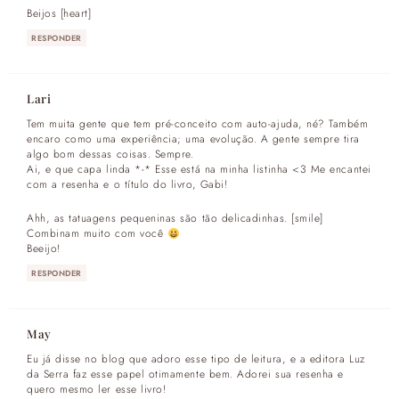
Beijos [heart]
RESPONDER
Lari
Tem muita gente que tem pré-conceito com auto-ajuda, né? Também
encaro como uma experiência; uma evolução. A gente sempre tira
algo bom dessas coisas. Sempre.
Ai, e que capa linda *-* Esse está na minha listinha <3 Me encantei
com a resenha e o título do livro, Gabi!
Ahh, as tatuagens pequeninas são tão delicadinhas. [smile]
Combinam muito com você
Beeijo!
RESPONDER
May
Eu já disse no blog que adoro esse tipo de leitura, e a editora Luz
da Serra faz esse papel otimamente bem. Adorei sua resenha e
quero mesmo ler esse livro!