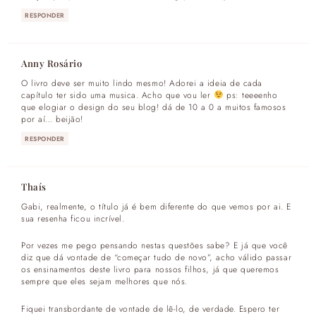
RESPONDER
Anny Rosário
O livro deve ser muito lindo mesmo! Adorei a ideia de cada
capítulo ter sido uma musica. Acho que vou ler
ps: teeeenho
que elogiar o design do seu blog! dá de 10 a 0 a muitos famosos
por aí… beijão!
RESPONDER
Thaís
Gabi, realmente, o título já é bem diferente do que vemos por ai. E
sua resenha ficou incrível.
Por vezes me pego pensando nestas questões sabe? E já que você
diz que dá vontade de “começar tudo de novo”, acho válido passar
os ensinamentos deste livro para nossos filhos, já que queremos
sempre que eles sejam melhores que nós.
Fiquei transbordante de vontade de lê-lo, de verdade. Espero ter