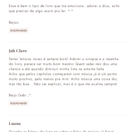
Esse é bem o tipo de livro que me emociona…adorei a dica, acho
que preciso de algo assim pra ler. *-*
Beijos
RESPONDER
Juh Claro
Tentar leituras novas é sempre bom! Adorei a sinopse e a resenha
do livro, parece ser muito bom mesmo. Quem sabe não dou uma
chance a ele quando diminuir minha lista na estante haha
Acho que pelos capítulos começarem com música já é um ponto
muito positivo, pelo menos pra mim. Acho música uma coisa tão,
mas tão boa… Não sei explicar, mas é o que me acalma sempre!
Beijo Gabi ;*
RESPONDER
Luana
Quando vc faloou do livro no video e falou da música já fiquei