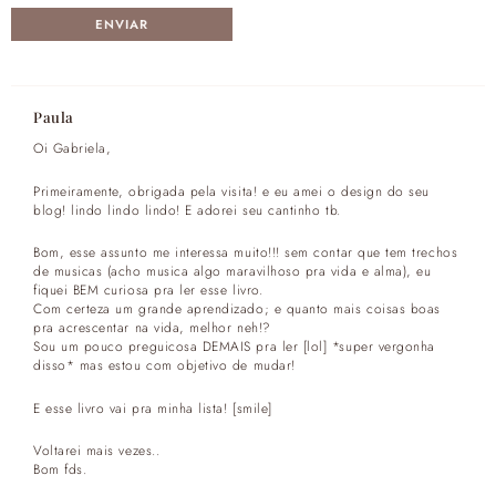
Paula
Oi Gabriela,
Primeiramente, obrigada pela visita! e eu amei o design do seu
blog! lindo lindo lindo! E adorei seu cantinho tb.
Bom, esse assunto me interessa muito!!! sem contar que tem trechos
de musicas (acho musica algo maravilhoso pra vida e alma), eu
fiquei BEM curiosa pra ler esse livro.
Com certeza um grande aprendizado; e quanto mais coisas boas
pra acrescentar na vida, melhor neh!?
Sou um pouco preguicosa DEMAIS pra ler [lol] *super vergonha
disso* mas estou com objetivo de mudar!
E esse livro vai pra minha lista! [smile]
Voltarei mais vezes..
Bom fds.