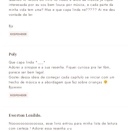
interessada por eu sou bem louca por música, e cada parte da
minha vida tem uma!! Mas e que capa linda ne????? Ai me deu
vontade de ler.
Bjs
RESPONDER
Poly
Que capa linda *___*
Adorei a sinopse e a sua resenha. Fiquei curiosa pra ler tbm,
parece ser bem legal.
Gostei dessa ideia de começar cada capítulo se iniciar com um
trecho de música e a abordagem que faz sobre crianças
Bjuxxxxx
RESPONDER
Ewerton Lenildo.
Noooooooooooossa, esse livro entrou para minha lista de leitura
com certeza ! Adorei essa resenha u-u