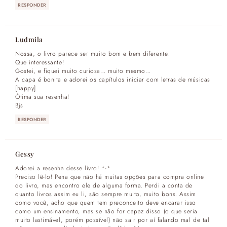
RESPONDER
Ludmila
Nossa, o livro parece ser muito bom e bem diferente.
Que interessante!
Gostei, e fiquei muito curiosa… muito mesmo…
A capa é bonita e adorei os capítulos iniciar com letras de músicas
[happy]
Ótima sua resenha!
Bjs
RESPONDER
Gessy
Adorei a resenha desse livro! *-*
Preciso lê-lo! Pena que não há muitas opções para compra online
do livro, mas encontro ele de alguma forma. Perdi a conta de
quanto livros assim eu li, são sempre muito, muito bons. Assim
como você, acho que quem tem preconceito deve encarar isso
como um ensinamento, mas se não for capaz disso (o que seria
muito lastimável, porém possível) não sair por aí falando mal de tal