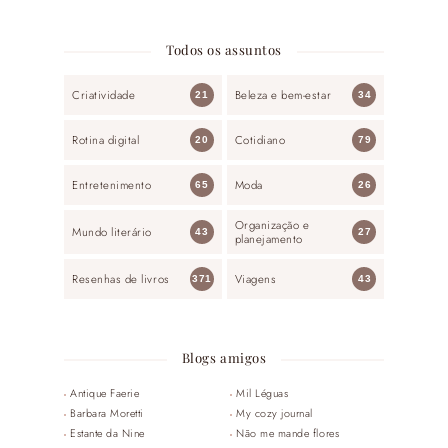
Todos os assuntos
Criatividade
Beleza e bem-estar
21
34
Rotina digital
Cotidiano
20
79
Entretenimento
Moda
65
26
Organização e
Mundo literário
43
27
planejamento
Resenhas de livros
Viagens
371
43
Blogs amigos
Antique Faerie
Mil Léguas
Barbara Moretti
My cozy journal
Estante da Nine
Não me mande flores