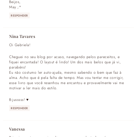
Beijos,
May ;*
RESPONDER
Nina Tavares
Oi Gabriela!
Cheguei no seu blog por acaso, navegando pelos pareceitos, e
fiquei encantada! O layout é lindo! Um dos mais belos que já vi,
parabéns!
Eu não costumo ler auto-ajuda, mesmo sabendo o bem que faz à
alma. Acho que é pela falta de tempo. Mas vou tentar me corrigir,
esse livro que você resenhou me encantou e provavelmente vai me
motivar a ler mais do estilo.
B-jusssss! ♥
RESPONDER
Vanessa