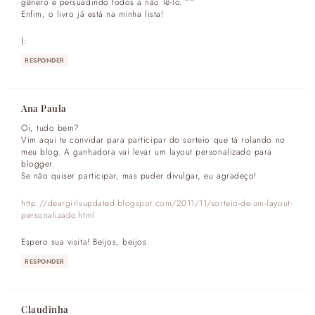
gênero e persuadindo todos a não lê-lo. ^^
Enfim, o livro já está na minha lista!
(:
RESPONDER
Ana Paula
Oi, tudo bem?
Vim aqui te convidar para participar do sorteio que tá rolando no
meu blog. A ganhadora vai levar um layout personalizado para
blogger.
Se não quiser participar, mas puder divulgar, eu agradeço!
http://deargirlsupdated.blogspot.com/2011/11/sorteio-de-um-layout-
personalizado.html
Espero sua visita! Beijos, beijos.
RESPONDER
Claudinha