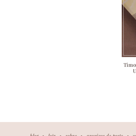
Timo
U
blog
loja
sobre
arquivos de posts
c