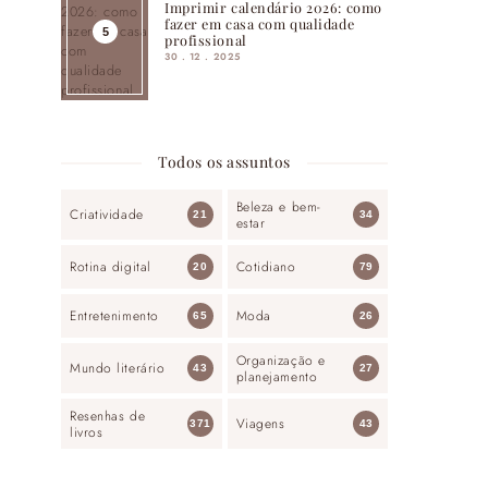
Imprimir calendário 2026: como
fazer em casa com qualidade
profissional
30 . 12 . 2025
Todos os assuntos
Beleza e bem-
Criatividade
21
34
estar
Rotina digital
Cotidiano
20
79
Entretenimento
Moda
65
26
Organização e
Mundo literário
43
27
planejamento
Resenhas de
Viagens
371
43
livros