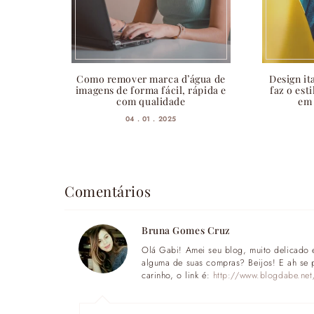
Como remover marca d’água de
Design it
imagens de forma fácil, rápida e
faz o est
com qualidade
em
04 . 01 . 2025
Comentários
Bruna Gomes Cruz
Olá Gabi! Amei seu blog, muito delicado e
alguma de suas compras? Beijos! E ah se p
carinho, o link é:
http://www.blogdabe.net