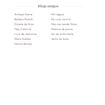
Blogs amigos
Antique Faerie
Mil Léguas
Barbara Moretti
My cozy journal
Estante da Nine
Não me mande flores
Fala, Catarina
Palavras da Jessie
Livro de memórias
Sai da minha lente
Maíra Namba
Vento do leste
Marina Bonela