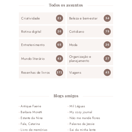
Todos os assuntos
Criatividade
Beleza e bem-estar
21
34
Rotina digital
Cotidiano
20
79
Entretenimento
Moda
65
26
Organização e
Mundo literário
43
27
planejamento
Resenhas de livros
Viagens
371
43
Blogs amigos
Antique Faerie
Mil Léguas
Barbara Moretti
My cozy journal
Estante da Nine
Não me mande flores
Fala, Catarina
Palavras da Jessie
Livro de memórias
Sai da minha lente