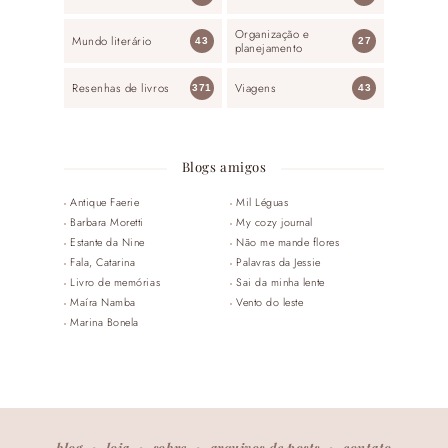
Organização e
Mundo literário
43
27
planejamento
Resenhas de livros
Viagens
371
43
Blogs amigos
Antique Faerie
Mil Léguas
Barbara Moretti
My cozy journal
Estante da Nine
Não me mande flores
Fala, Catarina
Palavras da Jessie
Livro de memórias
Sai da minha lente
Maíra Namba
Vento do leste
Marina Bonela
blog
loja
sobre
arquivos de posts
contato