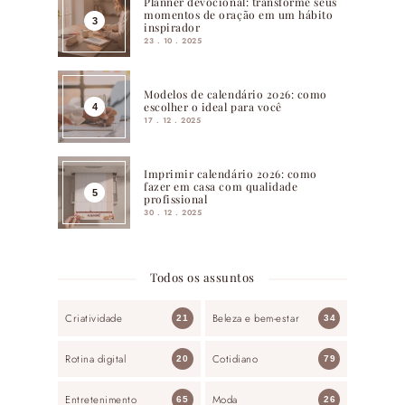
Planner devocional: transforme seus
momentos de oração em um hábito
inspirador
23 . 10 . 2025
Modelos de calendário 2026: como
escolher o ideal para você
17 . 12 . 2025
Imprimir calendário 2026: como
fazer em casa com qualidade
profissional
30 . 12 . 2025
Todos os assuntos
Criatividade
Beleza e bem-estar
21
34
Rotina digital
Cotidiano
20
79
Entretenimento
Moda
65
26