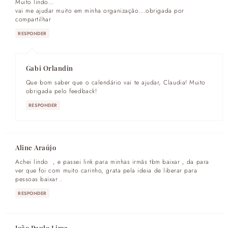
Muito lindo…
vai me ajudar muito em minha organização….obrigada por
compartilhar
RESPONDER
Gabi Orlandin
Que bom saber que o calendário vai te ajudar, Claudia! Muito
obrigada pelo feedback!
RESPONDER
Aline Araújo
Achei lindo , e passei link para minhas irmãs tbm baixar , da para
ver que foi com muito carinho, grata pela ideia de liberar para
pessoas baixar .
RESPONDER
João Paulo Lima