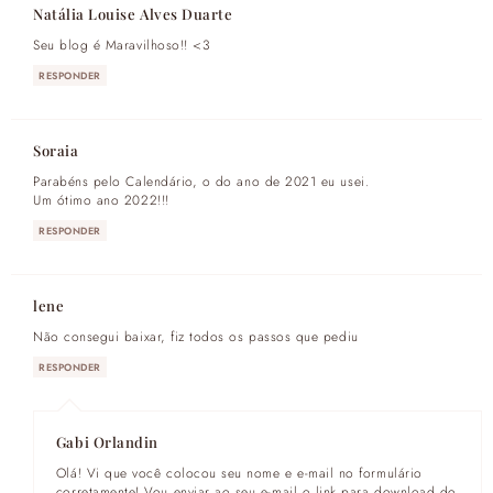
Natália Louise Alves Duarte
Seu blog é Maravilhoso!! <3
RESPONDER
Soraia
Parabéns pelo Calendário, o do ano de 2021 eu usei.
Um ótimo ano 2022!!!
RESPONDER
lene
Não consegui baixar, fiz todos os passos que pediu
RESPONDER
Gabi Orlandin
Olá! Vi que você colocou seu nome e e-mail no formulário
corretamente! Vou enviar ao seu e-mail o link para download do