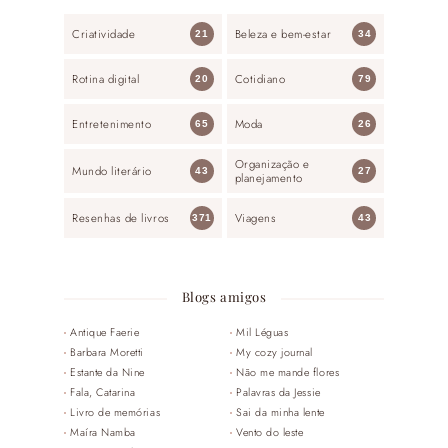
Criatividade
Beleza e bem-estar
21
34
Rotina digital
Cotidiano
20
79
Entretenimento
Moda
65
26
Organização e
Mundo literário
43
27
planejamento
Resenhas de livros
Viagens
371
43
Blogs amigos
Antique Faerie
Mil Léguas
Barbara Moretti
My cozy journal
Estante da Nine
Não me mande flores
Fala, Catarina
Palavras da Jessie
Livro de memórias
Sai da minha lente
Maíra Namba
Vento do leste