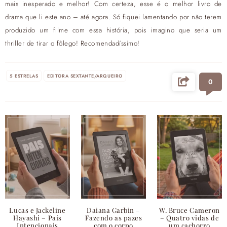
mais inesperado e melhor! Com certeza, esse é o melhor livro de
drama que li este ano – até agora. Só fiquei lamentando por não terem
produzido um filme com essa história, pois imagino que seria um
thriller de tirar o fôlego! Recomendadíssimo!
5 ESTRELAS
EDITORA SEXTANTE/ARQUEIRO
0
Lucas e Jackeline
Daiana Garbin –
W. Bruce Cameron
Hayashi – Pais
Fazendo as pazes
– Quatro vidas de
Intencionais
com o corpo
um cachorro