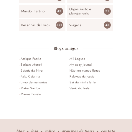
Organização e
Mundo literário
43
27
planejamento
Resenhas de livros
Viagens
371
43
Blogs amigos
Antique Faerie
Mil Léguas
Barbara Moretti
My cozy journal
Estante da Nine
Não me mande flores
Fala, Catarina
Palavras da Jessie
Livro de memórias
Sai da minha lente
Maíra Namba
Vento do leste
Marina Bonela
blog
loja
sobre
arquivos de posts
contato