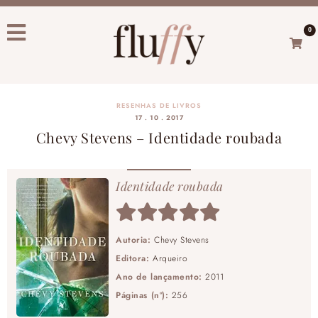
0
RESENHAS DE LIVROS
17 . 10 . 2017
Chevy Stevens – Identidade roubada
Identidade roubada
Autoria:
Chevy Stevens
Editora:
Arqueiro
Ano de lançamento:
2011
Páginas (nº):
256