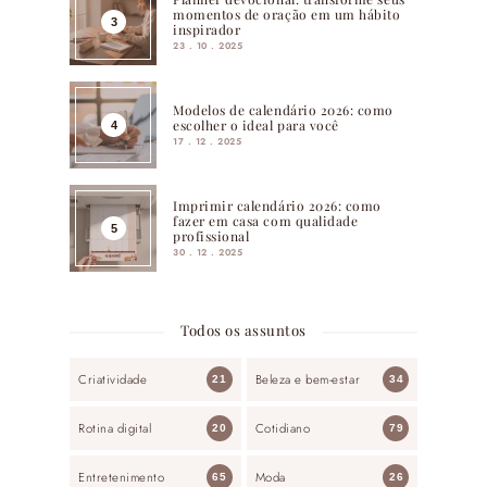
momentos de oração em um hábito
inspirador
23 . 10 . 2025
Modelos de calendário 2026: como
escolher o ideal para você
17 . 12 . 2025
Imprimir calendário 2026: como
fazer em casa com qualidade
profissional
30 . 12 . 2025
Todos os assuntos
Criatividade
Beleza e bem-estar
21
34
Rotina digital
Cotidiano
20
79
Entretenimento
Moda
65
26