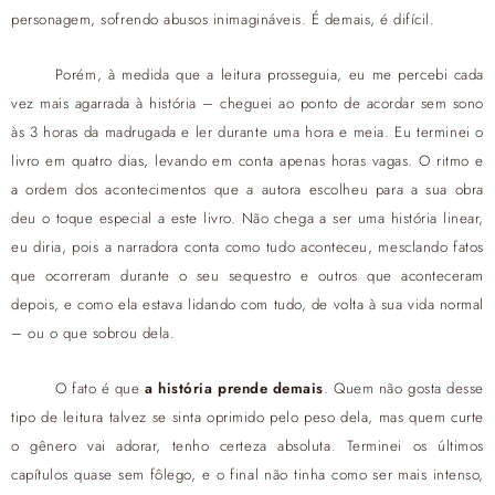
personagem, sofrendo abusos inimagináveis. É demais, é difícil.
Porém, à medida que a leitura prosseguia, eu me percebi cada
vez mais agarrada à história – cheguei ao ponto de acordar sem sono
às 3 horas da madrugada e ler durante uma hora e meia. Eu terminei o
livro em quatro dias, levando em conta apenas horas vagas. O ritmo e
a ordem dos acontecimentos que a autora escolheu para a sua obra
deu o toque especial a este livro. Não chega a ser uma história linear,
eu diria, pois a narradora conta como tudo aconteceu, mesclando fatos
que ocorreram durante o seu sequestro e outros que aconteceram
depois, e como ela estava lidando com tudo, de volta à sua vida normal
– ou o que sobrou dela.
O fato é que
a história prende demais
. Quem não gosta desse
tipo de leitura talvez se sinta oprimido pelo peso dela, mas quem curte
o gênero vai adorar, tenho certeza absoluta. Terminei os últimos
capítulos quase sem fôlego, e o final não tinha como ser mais intenso,