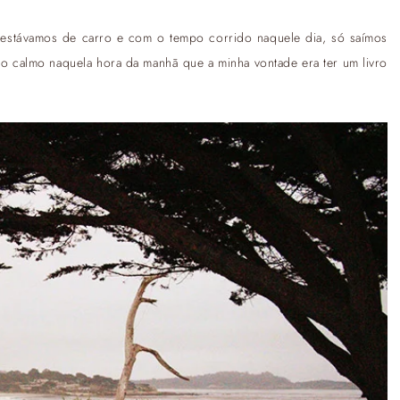
o estávamos de carro e com o tempo corrido naquele dia, só saímos
tão calmo naquela hora da manhã que a minha vontade era ter um livro