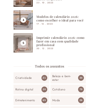
23 . 10 . 2025
Modelos de calendário 2026:
como escolher o ideal para você
17 . 12 . 2025
Imprimir calendário 2026: como
fazer em casa com qualidade
profissional
30 . 12 . 2025
Todos os assuntos
Beleza e bem-
Criatividade
21
34
estar
Rotina digital
Cotidiano
20
79
Entretenimento
Moda
65
26