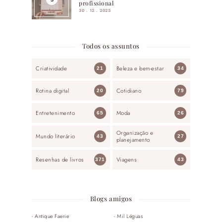
profissional
30 . 12 . 2025
Todos os assuntos
Criatividade
Beleza e bem-estar
21
34
Rotina digital
Cotidiano
20
79
Entretenimento
Moda
65
26
Organização e
Mundo literário
43
27
planejamento
Resenhas de livros
Viagens
371
43
Blogs amigos
Antique Faerie
Mil Léguas