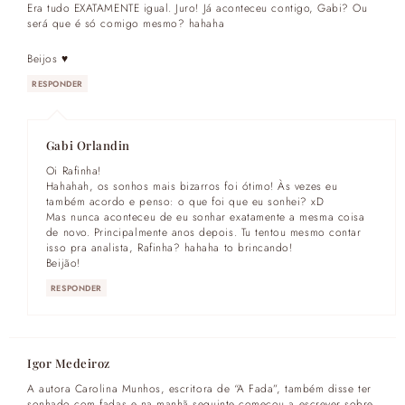
Era tudo EXATAMENTE igual. Juro! Já aconteceu contigo, Gabi? Ou
será que é só comigo mesmo? hahaha
Beijos ♥
RESPONDER
Gabi Orlandin
Oi Rafinha!
Hahahah, os sonhos mais bizarros foi ótimo! Às vezes eu
também acordo e penso: o que foi que eu sonhei? xD
Mas nunca aconteceu de eu sonhar exatamente a mesma coisa
de novo. Principalmente anos depois. Tu tentou mesmo contar
isso pra analista, Rafinha? hahaha to brincando!
Beijão!
RESPONDER
Igor Medeiroz
A autora Carolina Munhos, escritora de “A Fada”, também disse ter
sonhado com fadas e na manhã seguinte começou a escrever sobre.