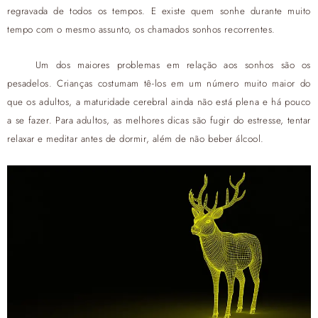
regravada de todos os tempos. E existe quem sonhe durante muito
tempo com o mesmo assunto, os chamados sonhos recorrentes.
Um dos maiores problemas em relação aos sonhos são os
pesadelos. Crianças costumam tê-los em um número muito maior do
que os adultos, a maturidade cerebral ainda não está plena e há pouco
a se fazer. Para adultos, as melhores dicas são fugir do estresse, tentar
relaxar e meditar antes de dormir, além de não beber álcool.