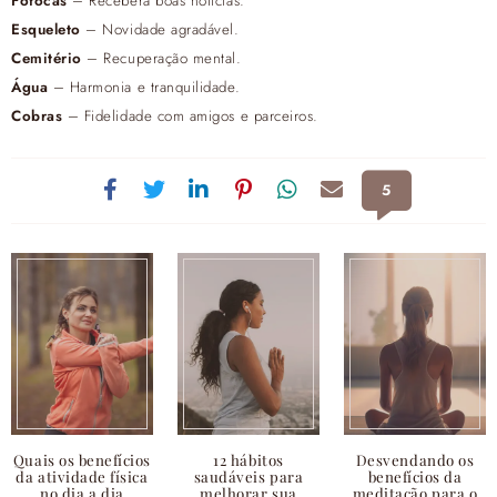
Fofocas
– Receberá boas notícias.
Esqueleto
– Novidade agradável.
Cemitério
– Recuperação mental.
Água
– Harmonia e tranquilidade.
Cobras
– Fidelidade com amigos e parceiros.
5
Quais os benefícios
12 hábitos
Desvendando os
da atividade física
saudáveis para
benefícios da
no dia a dia
melhorar sua
meditação para o