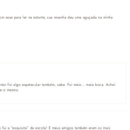
 com esse para ler na estante, sua resenha deu uma aguçada na minha
 não foi algo espetacular também, sabe. Foi meio… meia boca. Achei
he o mesmo.
m fui a “esquisita” da escola! E meus amigos também eram os mais