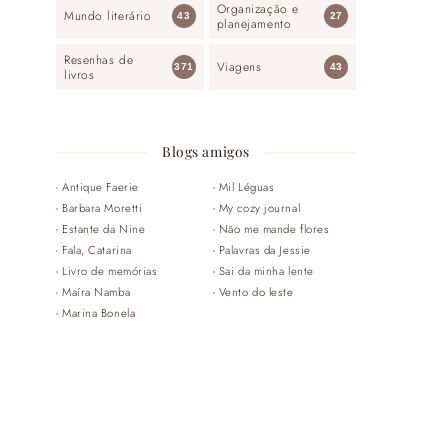
Organização e
Mundo literário
43
27
planejamento
Resenhas de
Viagens
371
43
livros
Blogs amigos
Antique Faerie
Mil Léguas
Barbara Moretti
My cozy journal
Estante da Nine
Não me mande flores
Fala, Catarina
Palavras da Jessie
Livro de memórias
Sai da minha lente
Maíra Namba
Vento do leste
Marina Bonela