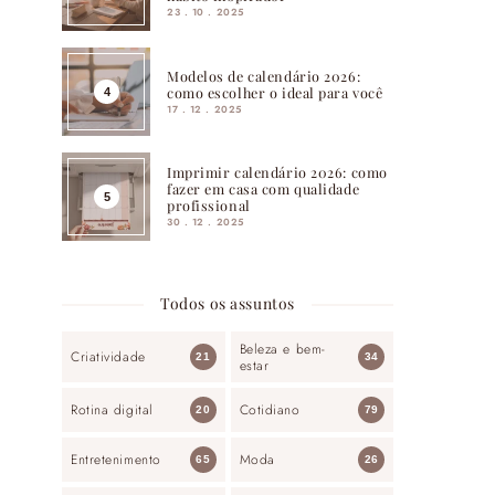
23 . 10 . 2025
Modelos de calendário 2026:
como escolher o ideal para você
17 . 12 . 2025
Imprimir calendário 2026: como
fazer em casa com qualidade
profissional
30 . 12 . 2025
Todos os assuntos
Beleza e bem-
Criatividade
21
34
estar
Rotina digital
Cotidiano
20
79
Entretenimento
Moda
65
26