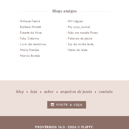
Blogs amigos
Antique Faerie
Mil Léguas
Barbara Moretti
My cozy journal
Estante da Nine
Não me mande flores
Fala, Catarina
Palavras da Jessie
Livro de memórias
Sai da minha lente
Maíra Namba
Vento do leste
Marina Bonela
blog
loja
sobre
arquivos de posts
contato
VISITE A LOJA
PROVÉRBIOS 16:3 -
2026 © FLUFFY.