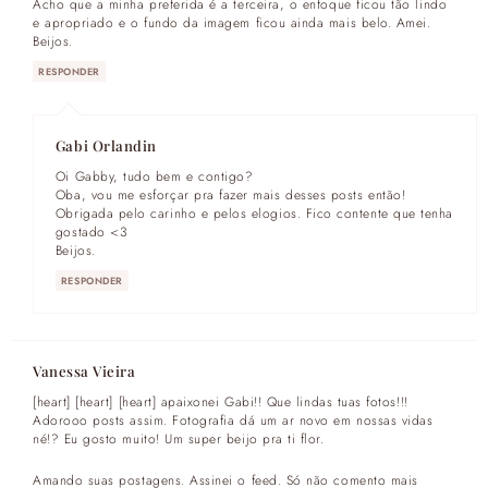
Acho que a minha preferida é a terceira, o enfoque ficou tão lindo
e apropriado e o fundo da imagem ficou ainda mais belo. Amei.
Beijos.
RESPONDER
Gabi Orlandin
Oi Gabby, tudo bem e contigo?
Oba, vou me esforçar pra fazer mais desses posts então!
Obrigada pelo carinho e pelos elogios. Fico contente que tenha
gostado <3
Beijos.
RESPONDER
Vanessa Vieira
[heart] [heart] [heart] apaixonei Gabi!! Que lindas tuas fotos!!!
Adorooo posts assim. Fotografia dá um ar novo em nossas vidas
né!? Eu gosto muito! Um super beijo pra ti flor.
Amando suas postagens. Assinei o feed. Só não comento mais