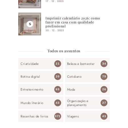
17 . 12 . 2025
Imprimir calendário 2026: como
fazer em casa com qualidade
profissional
30 . 12 . 2025
Todos os assuntos
Criatividade
Beleza e bem-estar
21
34
Rotina digital
Cotidiano
20
79
Entretenimento
Moda
65
26
Organização e
Mundo literário
43
27
planejamento
Resenhas de livros
Viagens
371
43