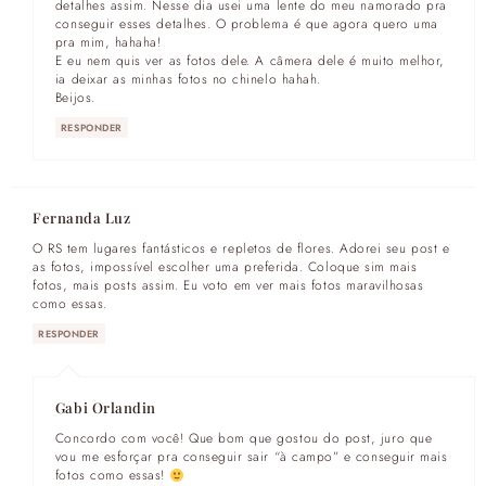
detalhes assim. Nesse dia usei uma lente do meu namorado pra
conseguir esses detalhes. O problema é que agora quero uma
pra mim, hahaha!
E eu nem quis ver as fotos dele. A câmera dele é muito melhor,
ia deixar as minhas fotos no chinelo hahah.
Beijos.
RESPONDER
Fernanda Luz
O RS tem lugares fantásticos e repletos de flores. Adorei seu post e
as fotos, impossível escolher uma preferida. Coloque sim mais
fotos, mais posts assim. Eu voto em ver mais fotos maravilhosas
como essas.
RESPONDER
Gabi Orlandin
Concordo com você! Que bom que gostou do post, juro que
vou me esforçar pra conseguir sair “à campo” e conseguir mais
fotos como essas!