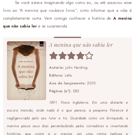
Se você estava imaginando algo como eu, ou até associou esse
livro ao
“A menina que roubava livros”
, sinto informar que a
vibe
é
completamente outra. Vem comigo conhecer a história de
A menina
que não sabia ler
e se surpreenda.
A menina que não sabia ler
Autoria:
John Harding
Editora:
LeYa
Ano de lançamento:
2010
Páginas (nº):
282
1891. Nova Inglaterra. Em uma distante e
escura mansão, onde nada é o que parece, a pequena Florence é
negligenciada pelo seu tutor e tio. Guardada como um brinquedo, a
menina passa seus dias perambulando pelos corredores e inventando
histórias que conta a si mesma, em uma rotina tediosa e