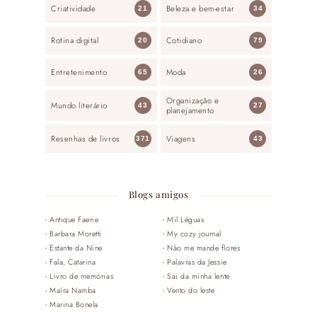
Criatividade
Beleza e bem-estar
21
34
Rotina digital
Cotidiano
20
79
Entretenimento
Moda
65
26
Organização e
Mundo literário
43
27
planejamento
Resenhas de livros
Viagens
371
43
Blogs amigos
Antique Faerie
Mil Léguas
Barbara Moretti
My cozy journal
Estante da Nine
Não me mande flores
Fala, Catarina
Palavras da Jessie
Livro de memórias
Sai da minha lente
Maíra Namba
Vento do leste
Marina Bonela