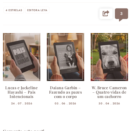
4 ESTRELAS
EDITORA LEYA
3
Lucas e Jackeline
Daiana Garbin –
W. Bruce Cameron
Hayashi – Pais
Fazendo as pazes
– Quatro vidas de
Intencionais
com o corpo
um cachorro
24 . 07 . 2026
03 . 06 . 2026
30 . 04 . 2026