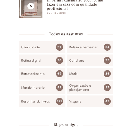
fazer em casa com qualidade
profissional
30 . 12 . 2025
Todos os assuntos
Criatividade
Beleza e bem-estar
21
34
Rotina digital
Cotidiano
20
79
Entretenimento
Moda
65
26
Organização e
Mundo literário
43
27
planejamento
Resenhas de livros
Viagens
371
43
Blogs amigos