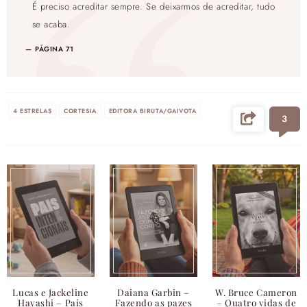
É preciso acreditar sempre. Se deixarmos de acreditar, tudo
se acaba.
PÁGINA 71
4 ESTRELAS
CORTESIA
EDITORA BIRUTA/GAIVOTA
3
Lucas e Jackeline
Daiana Garbin –
W. Bruce Cameron
Hayashi – Pais
Fazendo as pazes
– Quatro vidas de