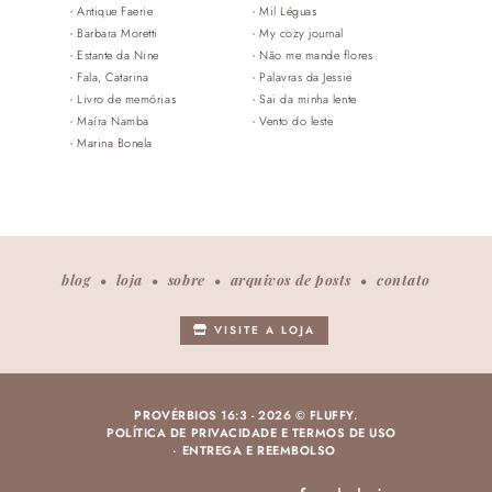
Antique Faerie
Mil Léguas
Barbara Moretti
My cozy journal
Estante da Nine
Não me mande flores
Fala, Catarina
Palavras da Jessie
Livro de memórias
Sai da minha lente
Maíra Namba
Vento do leste
Marina Bonela
blog
loja
sobre
arquivos de posts
contato
VISITE A LOJA
PROVÉRBIOS 16:3 -
2026 © FLUFFY.
POLÍTICA DE PRIVACIDADE E TERMOS DE USO
ENTREGA E REEMBOLSO