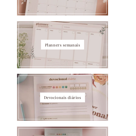
Planners semanais
Devocionais diários