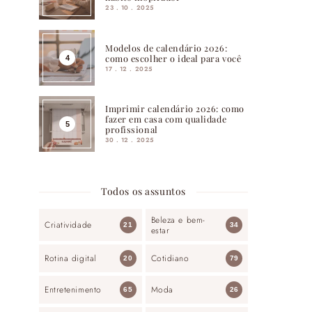
23 . 10 . 2025
Modelos de calendário 2026:
como escolher o ideal para você
17 . 12 . 2025
Imprimir calendário 2026: como
fazer em casa com qualidade
profissional
30 . 12 . 2025
Todos os assuntos
Beleza e bem-
Criatividade
21
34
estar
Rotina digital
Cotidiano
20
79
Entretenimento
Moda
65
26