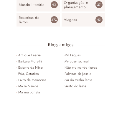
Organização e
Mundo literário
43
27
planejamento
Resenhas de
Viagens
371
43
livros
Blogs amigos
Antique Faerie
Mil Léguas
Barbara Moretti
My cozy journal
Estante da Nine
Não me mande flores
Fala, Catarina
Palavras da Jessie
Livro de memórias
Sai da minha lente
Maíra Namba
Vento do leste
Marina Bonela