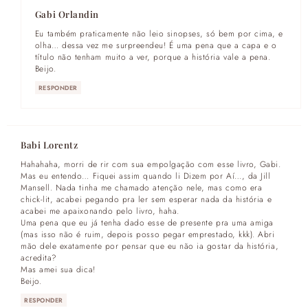
Gabi Orlandin
Eu também praticamente não leio sinopses, só bem por cima, e
olha… dessa vez me surpreendeu! É uma pena que a capa e o
título não tenham muito a ver, porque a história vale a pena.
Beijo.
RESPONDER
Babi Lorentz
Hahahaha, morri de rir com sua empolgação com esse livro, Gabi.
Mas eu entendo… Fiquei assim quando li Dizem por Aí…, da Jill
Mansell. Nada tinha me chamado atenção nele, mas como era
chick-lit, acabei pegando pra ler sem esperar nada da história e
acabei me apaixonando pelo livro, haha.
Uma pena que eu já tenha dado esse de presente pra uma amiga
(mas isso não é ruim, depois posso pegar emprestado, kkk). Abri
mão dele exatamente por pensar que eu não ia gostar da história,
acredita?
Mas amei sua dica!
Beijo.
RESPONDER