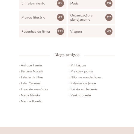
Entretenimento
Moda
65
26
Organização e
Mundo literário
43
27
planejamento
Resenhas de livros
Viagens
371
43
Blogs amigos
Antique Faerie
Mil Léguas
Barbara Moretti
My cozy journal
Estante da Nine
Não me mande flores
Fala, Catarina
Palavras da Jessie
Livro de memórias
Sai da minha lente
Maíra Namba
Vento do leste
Marina Bonela