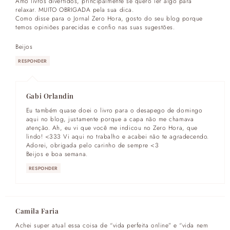
Amo livros divertidos, principalmente se quero ler algo para
relaxar. MUITO OBRIGADA pela sua dica.
Como disse para o Jornal Zero Hora, gosto do seu blog porque
temos opiniões parecidas e confio nas suas sugestões.
Beijos
RESPONDER
Gabi Orlandin
Eu também quase doei o livro para o desapego de domingo
aqui no blog, justamente porque a capa não me chamava
atenção. Ah, eu vi que você me indicou no Zero Hora, que
lindo! <333 Vi aqui no trabalho e acabei não te agradecendo.
Adorei, obrigada pelo carinho de sempre <3
Beijos e boa semana.
RESPONDER
Camila Faria
Achei super atual essa coisa de “vida perfeita online” e “vida nem