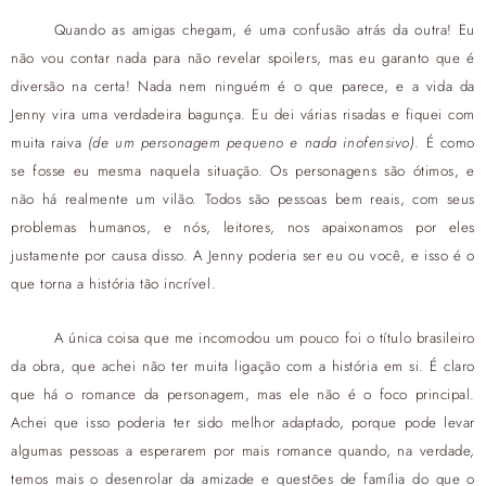
Quando as amigas chegam, é uma confusão atrás da outra! Eu
não vou contar nada para não revelar spoilers, mas eu garanto que é
diversão na certa! Nada nem ninguém é o que parece, e a vida da
Jenny vira uma verdadeira bagunça. Eu dei várias risadas e fiquei com
muita raiva
(de um personagem pequeno e nada inofensivo)
. É como
se fosse eu mesma naquela situação. Os personagens são ótimos, e
não há realmente um vilão. Todos são pessoas bem reais, com seus
problemas humanos, e nós, leitores, nos apaixonamos por eles
justamente por causa disso. A Jenny poderia ser eu ou você, e isso é o
que torna a história tão incrível.
A única coisa que me incomodou um pouco foi o título brasileiro
da obra, que achei não ter muita ligação com a história em si. É claro
que há o romance da personagem, mas ele não é o foco principal.
Achei que isso poderia ter sido melhor adaptado, porque pode levar
algumas pessoas a esperarem por mais romance quando, na verdade,
temos mais o desenrolar da amizade e questões de família do que o