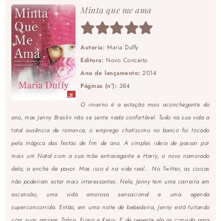
Minta que me ama
Autoria:
Maria Duffy
Editora:
Novo Conceito
Ano de lançamento:
2014
Páginas (nº):
384
O inverno é a estação mais aconchegante do
ano, mas Jenny Breslin não se sente nada confortável. Tudo na sua vida a
total ausência de romance, o emprego chatíssimo no banco foi tocado
pela mágica das festas de fim de ano. A simples ideia de passar por
mais um Natal com a sua mãe extravagante e Harry, o novo namorado
dela, a enche de pavor. Mas isso é na vida real… No Twitter, as coisas
não poderiam estar mais interessantes. Nele, Jenny tem uma carreira em
ascensão, uma vida amorosa sensacional e uma agenda
superconcorrida. Então, em uma noite de bebedeira, Jenny está tuitando
com suas amigas Zahra, Fiona e Kerry. E de repente ela as convida para