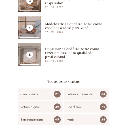
inspirador
23 . 10 . 2025
Modelos de calendário 2026: como
escolher o ideal para você
17 . 12 . 2025
Imprimir calendário 2026: como
fazer em casa com qualidade
profissional
30 . 12 . 2025
Todos os assuntos
Criatividade
Beleza e bem-estar
21
34
Rotina digital
Cotidiano
20
79
Entretenimento
Moda
65
26