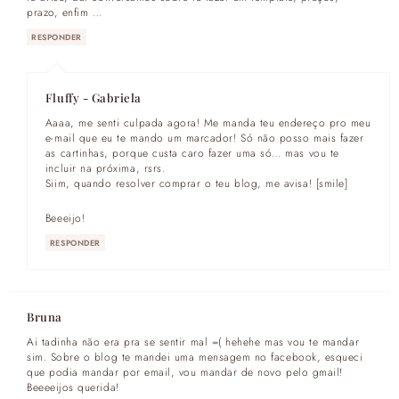
prazo, enfim …
RESPONDER
Fluffy - Gabriela
Aaaa, me senti culpada agora! Me manda teu endereço pro meu
e-mail que eu te mando um marcador! Só não posso mais fazer
as cartinhas, porque custa caro fazer uma só… mas vou te
incluir na próxima, rsrs.
Siim, quando resolver comprar o teu blog, me avisa! [smile]
Beeeijo!
RESPONDER
Bruna
Ai tadinha não era pra se sentir mal =( hehehe mas vou te mandar
sim. Sobre o blog te mandei uma mensagem no facebook, esqueci
que podia mandar por email, vou mandar de novo pelo gmail!
Beeeeijos querida!