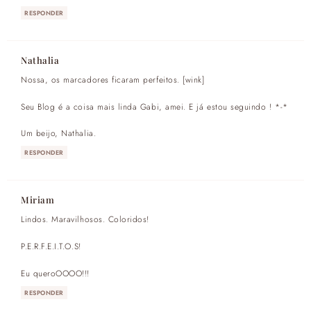
RESPONDER
Nathalia
Nossa, os marcadores ficaram perfeitos. [wink]
Seu Blog é a coisa mais linda Gabi, amei. E já estou seguindo ! *-*
Um beijo, Nathalia.
RESPONDER
Miriam
Lindos. Maravilhosos. Coloridos!
P.E.R.F.E.I.T.O.S!
Eu queroOOOO!!!
RESPONDER