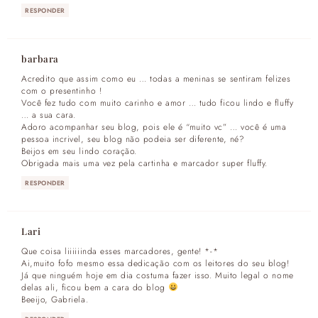
RESPONDER
barbara
Acredito que assim como eu … todas a meninas se sentiram felizes
com o presentinho !
Você fez tudo com muito carinho e amor … tudo ficou lindo e fluffy
… a sua cara.
Adoro acompanhar seu blog, pois ele é “muito vc” … você é uma
pessoa incrivel, seu blog não podeia ser diferente, né?
Beijos em seu lindo coração.
Obrigada mais uma vez pela cartinha e marcador super fluffy.
RESPONDER
Lari
Que coisa liiiiiinda esses marcadores, gente! *-*
Ai,muito fofo mesmo essa dedicação com os leitores do seu blog!
Já que ninguém hoje em dia costuma fazer isso. Muito legal o nome
delas ali, ficou bem a cara do blog
Beeijo, Gabriela.