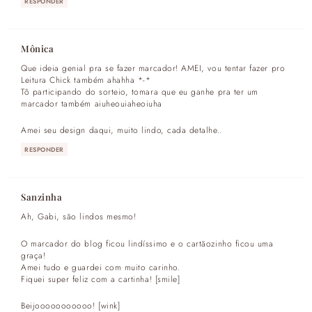
RESPONDER
Mônica
Que ideia genial pra se fazer marcador! AMEI, vou tentar fazer pro
Leitura Chick também ahahha *-*
Tô participando do sorteio, tomara que eu ganhe pra ter um
marcador também aiuheouiaheoiuha
Amei seu design daqui, muito lindo, cada detalhe..
RESPONDER
Sanzinha
Ah, Gabi, são lindos mesmo!
O marcador do blog ficou lindíssimo e o cartãozinho ficou uma
graça!
Amei tudo e guardei com muito carinho.
Fiquei super feliz com a cartinha! [smile]
Beijooooooooooo! [wink]