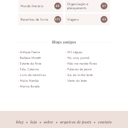
Organização e
Mundo literário
43
27
planejamento
Resenhas de livros
Viagens
371
43
Blogs amigos
Antique Faerie
Mil Léguas
Barbara Moretti
My cozy journal
Estante da Nine
Não me mande flores
Fala, Catarina
Palavras da Jessie
Livro de memórias
Sai da minha lente
Maíra Namba
Vento do leste
Marina Bonela
blog
loja
sobre
arquivos de posts
contato