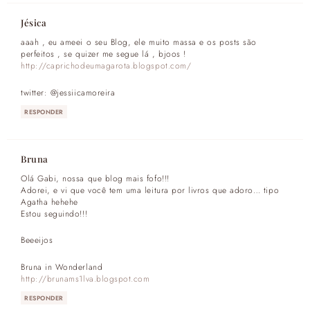
Jésica
aaah , eu ameei o seu Blog, ele muito massa e os posts são
perfeitos , se quizer me segue lá , bjoos !
http://caprichodeumagarota.blogspot.com/
twitter: @jessiicamoreira
RESPONDER
Bruna
Olá Gabi, nossa que blog mais fofo!!!
Adorei, e vi que você tem uma leitura por livros que adoro… tipo
Agatha hehehe
Estou seguindo!!!
Beeeijos
Bruna in Wonderland
http://brunams1lva.blogspot.com
RESPONDER