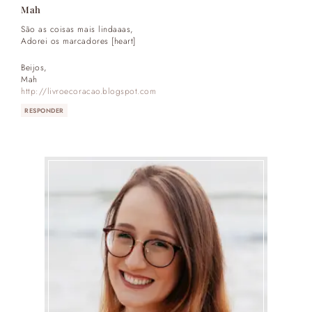
Mah
São as coisas mais lindaaas,
Adorei os marcadores [heart]
Beijos,
Mah
http://livroecoracao.blogspot.com
RESPONDER