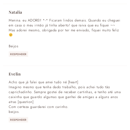
Natalia
Menina. eu ADOREI! *-* Ficaram lindos demais. Quando eu cheguei
em casa o meu irmão já tinha aberto! que raiva que eu fiquei ¬¬
Mas adorei mesmo, obrigada por ter me enviado, fiquei muito feliz
Beijos
RESPONDER
Evelin
Acho que já falei que amei tudo né [heart]
Imagino mesmo que tenha dado trabalho, pois achei tudo tão
caprichadinho. Sempre gostei de receber cartinhas, e tenho até uma
caixinha que guardo algumas que ganhei de amigas a alguns anos
atras [question]
Com certeza guardarei com carinho.
beijos.
RESPONDER