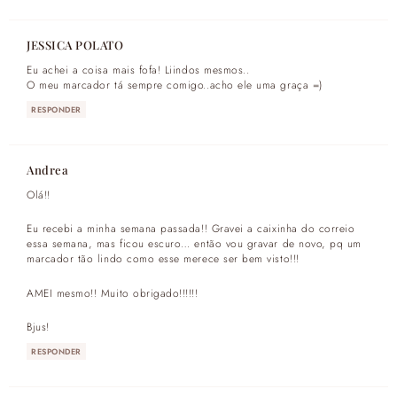
JESSICA POLATO
Eu achei a coisa mais fofa! Liindos mesmos..
O meu marcador tá sempre comigo..acho ele uma graça =)
RESPONDER
Andrea
Olá!!
Eu recebi a minha semana passada!! Gravei a caixinha do correio
essa semana, mas ficou escuro… então vou gravar de novo, pq um
marcador tão lindo como esse merece ser bem visto!!!
AMEI mesmo!! Muito obrigado!!!!!!
Bjus!
RESPONDER