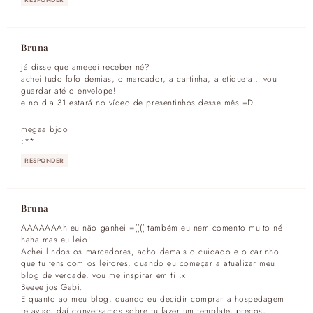
Bruna
já disse que ameeei receber né?
achei tudo fofo demias, o marcador, a cartinha, a etiqueta… vou
guardar até o envelope!
e no dia 31 estará no vídeo de presentinhos desse mês =D
megaa bjoo
;**
RESPONDER
Bruna
AAAAAAAh eu não ganhei =(((( também eu nem comento muito né
haha mas eu leio!
Achei lindos os marcadores, acho demais o cuidado e o carinho
que tu tens com os leitores, quando eu começar a atualizar meu
blog de verdade, vou me inspirar em ti ;x
Beeeeijos Gabi.
E quanto ao meu blog, quando eu decidir comprar a hospedagem
te aviso, daí conversamos sobre tu fazer um template, preços,