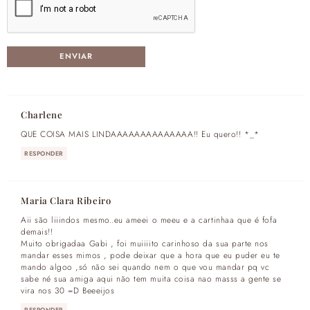
Charlene
QUE COISA MAIS LINDAAAAAAAAAAAAAA!! Eu quero!! *_*
RESPONDER
Maria Clara Ribeiro
Aii são liiindos mesmo..eu ameei o meeu e a cartinhaa que é fofa
demais!!
Muito obrigadaa Gabi , foi muiiiito carinhoso da sua parte nos
mandar esses mimos , pode deixar que a hora que eu puder eu te
mando algoo ,só não sei quando nem o que vou mandar pq vc
sabe né sua amiga aqui não tem muita coisa nao masss a gente se
vira nos 30 =D Beeeijos
RESPONDER