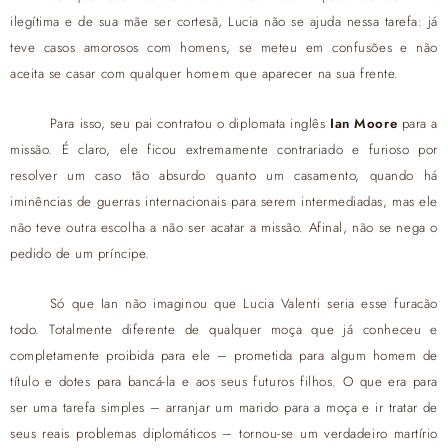
ilegítima e de sua mãe ser cortesã, Lucia não se ajuda nessa tarefa: já
teve casos amorosos com homens, se meteu em confusões e não
aceita se casar com qualquer homem que aparecer na sua frente.
Para isso, seu pai contratou o diplomata inglês
Ian Moore
para a
missão. É claro, ele ficou extremamente contrariado e furioso por
resolver um caso tão absurdo quanto um casamento, quando há
iminências de guerras internacionais para serem intermediadas, mas ele
não teve outra escolha a não ser acatar a missão. Afinal, não se nega o
pedido de um príncipe.
Só que Ian não imaginou que Lucia Valenti seria esse furacão
todo. Totalmente diferente de qualquer moça que já conheceu e
completamente proibida para ele – prometida para algum homem de
título e dotes para bancá-la e aos seus futuros filhos. O que era para
ser uma tarefa simples – arranjar um marido para a moça e ir tratar de
seus reais problemas diplomáticos – tornou-se um verdadeiro martírio