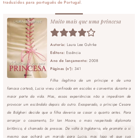
traduzidos para português de Portugal
.
Muito mais que uma princesa
Autoria:
Laura Lee Guhrke
Editora:
Essência
Ano de lançamento:
2008
Páginas (nº):
341
Filha ilegítima de um príncipe e de uma
famosa cortesã, Lucia viveu confinada em escolas e conventos durante a
maior parte da vida. Mas, essas experiências não a impediram de
provocar um escândalo depois do outro. Exasperado, o príncipe Cesare
de Bolgheri decide que a filha deveria se casar o quanto antes. Para
arranjar o casamento, Sir Ian Moore, o mais respeitado diplomata
britânico, é chamado às pressas. De volta à Inglaterra, ele promete a si
mesmo que achará um marido para Lucia, mas logo vê que sua