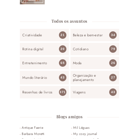
Todos os assuntos
Criatividade
Beleza e bem-estar
21
34
Rotina digital
Cotidiano
20
79
Entretenimento
Moda
65
26
Organização e
Mundo literário
43
27
planejamento
Resenhas de livros
Viagens
371
43
Blogs amigos
Antique Faerie
Mil Léguas
Barbara Moretti
My cozy journal