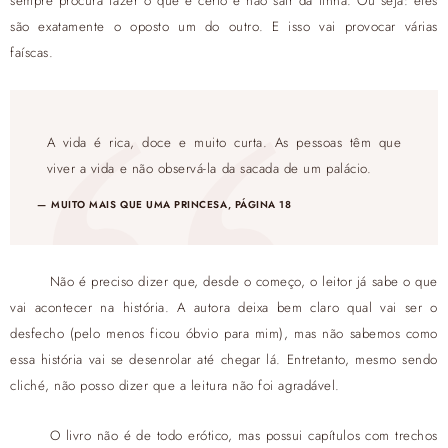
sempre procura fazer o que é certo e não sair da linha. Ou seja: eles
são exatamente o oposto um do outro. E isso vai provocar várias
faíscas.
A vida é rica, doce e muito curta. As pessoas têm que
viver a vida e não observá-la da sacada de um palácio.
MUITO MAIS QUE UMA PRINCESA, PÁGINA 18
Não é preciso dizer que, desde o começo, o leitor já sabe o que
vai acontecer na história. A autora deixa bem claro qual vai ser o
desfecho (pelo menos ficou óbvio para mim), mas não sabemos como
essa história vai se desenrolar até chegar lá. Entretanto, mesmo sendo
cliché, não posso dizer que a leitura não foi agradável.
O livro não é de todo erótico, mas possui capítulos com trechos