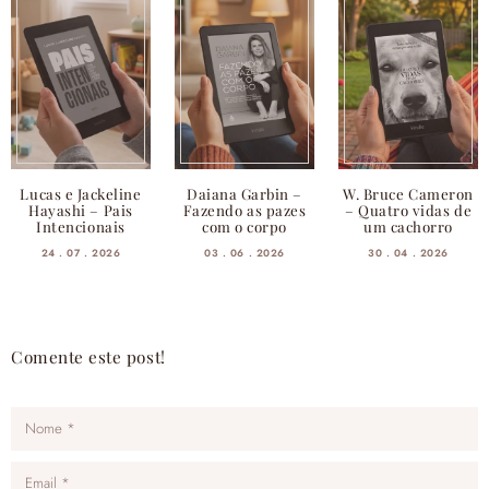
Lucas e Jackeline
Daiana Garbin –
W. Bruce Cameron
Hayashi – Pais
Fazendo as pazes
– Quatro vidas de
Intencionais
com o corpo
um cachorro
24 . 07 . 2026
03 . 06 . 2026
30 . 04 . 2026
Comente este post!