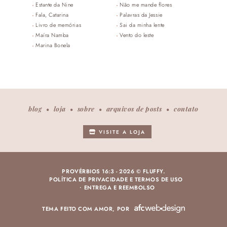
Estante da Nine
Não me mande flores
Fala, Catarina
Palavras da Jessie
Livro de memórias
Sai da minha lente
Maíra Namba
Vento do leste
Marina Bonela
blog
loja
sobre
arquivos de posts
contato
VISITE A LOJA
PROVÉRBIOS 16:3 -
2026 © FLUFFY.
POLÍTICA DE PRIVACIDADE E TERMOS DE USO
ENTREGA E REEMBOLSO
TEMA FEITO COM AMOR, POR