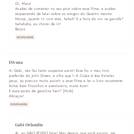
Oi, Mary!
Acabei de comentar no seu post sobre esse filme, e acabei
esquecendo de falar sobre os amigos do Quentin mesmo.
Nossa, quanto rir com eles, hahah! E a hora do xixi na garrafa?
hahahaha, eu chorei de rir!
Beijos.
RESPONDER
Divana
Ai Gabi, não faz tanto suspense assim! Esse foi o meu livro
preferido do John Green, e olha que li A Culpa é das Estrelas.
Jesus, eu preciso muito assistir a esse filme e ler o livro novamente.
Achei bem filosófico e aventureiro, muito bom!
E esse posto de gasolina hein? [think]
Abraços!
RESPONDER
Gabi Orlandin
Ai, eu NÃO POSSO falar! Mas depois que você assistir, me