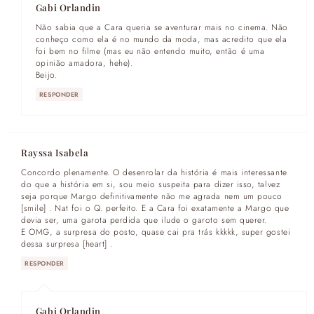
Gabi Orlandin
Não sabia que a Cara queria se aventurar mais no cinema. Não
conheço como ela é no mundo da moda, mas acredito que ela
foi bem no filme (mas eu não entendo muito, então é uma
opinião amadora, hehe).
Beijo.
RESPONDER
Rayssa Isabela
Concordo plenamente. O desenrolar da história é mais interessante
do que a história em si, sou meio suspeita para dizer isso, talvez
seja porque Margo definitivamente não me agrada nem um pouco
[smile] . Nat foi o Q. perfeito. E a Cara foi exatamente a Margo que
devia ser, uma garota perdida que ilude o garoto sem querer.
E OMG, a surpresa do posto, quase cai pra trás kkkkk, super gostei
dessa surpresa [heart] .
RESPONDER
Gabi Orlandin