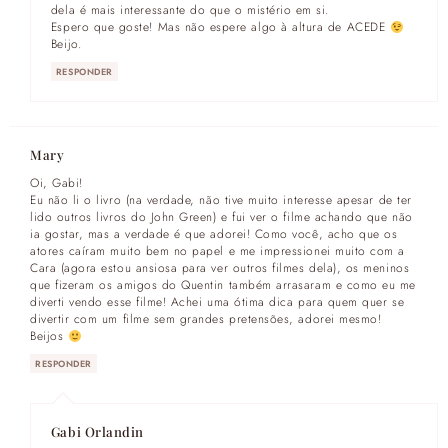
dela é mais interessante do que o mistério em si.
Espero que goste! Mas não espere algo à altura de ACEDE
Beijo.
RESPONDER
Mary
Oi, Gabi!
Eu não li o livro (na verdade, não tive muito interesse apesar de ter
lido outros livros do John Green) e fui ver o filme achando que não
ia gostar, mas a verdade é que adorei! Como você, acho que os
atores caíram muito bem no papel e me impressionei muito com a
Cara (agora estou ansiosa para ver outros filmes dela), os meninos
que fizeram os amigos do Quentin também arrasaram e como eu me
diverti vendo esse filme! Achei uma ótima dica para quem quer se
divertir com um filme sem grandes pretensões, adorei mesmo!
Beijos
RESPONDER
Gabi Orlandin