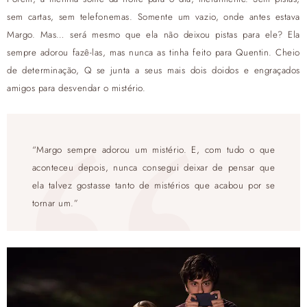
sem cartas, sem telefonemas. Somente um vazio, onde antes estava
Margo. Mas… será mesmo que ela não deixou pistas para ele? Ela
sempre adorou fazê-las, mas nunca as tinha feito para Quentin. Cheio
de determinação, Q se junta a seus mais dois doidos e engraçados
amigos para desvendar o mistério.
“Margo sempre adorou um mistério. E, com tudo o que
aconteceu depois, nunca consegui deixar de pensar que
ela talvez gostasse tanto de mistérios que acabou por se
tornar um.”