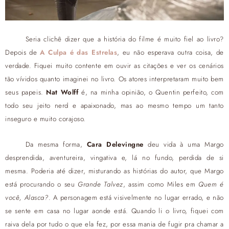
Seria clichê dizer que a história do filme é muito fiel ao livro?
Depois de
A Culpa é das Estrelas
, eu não esperava outra coisa, de
verdade. Fiquei muito contente em ouvir as citações e ver os cenários
tão vívidos quanto imaginei no livro. Os atores interpretaram muito bem
seus papeis.
Nat Wolff
é, na minha opinião, o Quentin perfeito, com
todo seu jeito nerd e apaixonado, mas ao mesmo tempo um tanto
inseguro e muito corajoso.
Da mesma forma,
Cara Delevingne
deu vida à uma Margo
desprendida, aventureira, vingativa e, lá no fundo, perdida de si
mesma. Poderia até dizer, misturando as histórias do autor, que Margo
está procurando o seu
Grande Talvez
, assim como Miles em
Quem é
você, Alasca?
. A personagem está visivelmente no lugar errado, e não
se sente em casa no lugar aonde está. Quando li o livro, fiquei com
raiva dela por tudo o que ela fez, por essa mania de fugir pra chamar a