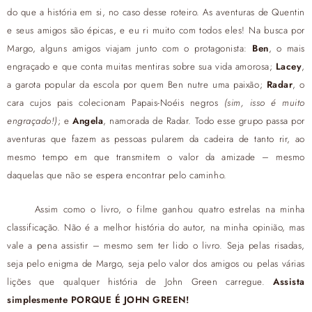
do que a história em si, no caso desse roteiro. As aventuras de Quentin
e seus amigos são épicas, e eu ri muito com todos eles! Na busca por
Margo, alguns amigos viajam junto com o protagonista:
Ben
, o mais
engraçado e que conta muitas mentiras sobre sua vida amorosa;
Lacey
,
a garota popular da escola por quem Ben nutre uma paixão;
Radar
, o
cara cujos pais colecionam Papais-Noéis negros
(sim, isso é muito
engraçado!)
; e
Angela
, namorada de Radar. Todo esse grupo passa por
aventuras que fazem as pessoas pularem da cadeira de tanto rir, ao
mesmo tempo em que transmitem o valor da amizade – mesmo
daquelas que não se espera encontrar pelo caminho.
Assim como o livro, o filme ganhou quatro estrelas na minha
classificação. Não é a melhor história do autor, na minha opinião, mas
vale a pena assistir – mesmo sem ter lido o livro. Seja pelas risadas,
seja pelo enigma de Margo, seja pelo valor dos amigos ou pelas várias
lições que qualquer história de John Green carregue.
Assista
simplesmente PORQUE É JOHN GREEN!