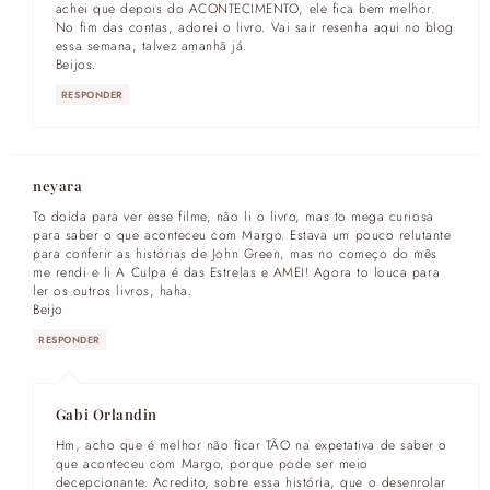
achei que depois do ACONTECIMENTO, ele fica bem melhor.
No fim das contas, adorei o livro. Vai sair resenha aqui no blog
essa semana, talvez amanhã já.
Beijos.
RESPONDER
neyara
To doida para ver esse filme, não li o livro, mas to mega curiosa
para saber o que aconteceu com Margo. Estava um pouco relutante
para conferir as histórias de John Green, mas no começo do mês
me rendi e li A Culpa é das Estrelas e AMEI! Agora to louca para
ler os outros livros, haha.
Beijo
RESPONDER
Gabi Orlandin
Hm, acho que é melhor não ficar TÃO na expetativa de saber o
que aconteceu com Margo, porque pode ser meio
decepcionante. Acredito, sobre essa história, que o desenrolar