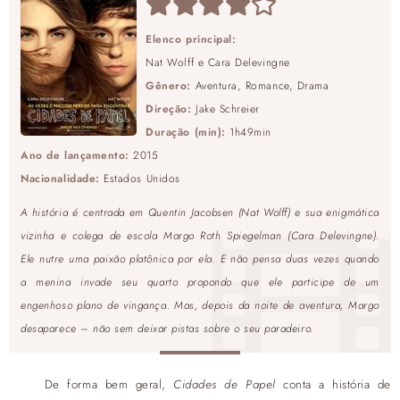
Elenco principal:
Nat Wolff e Cara Delevingne
Gênero:
Aventura, Romance, Drama
Direção:
Jake Schreier
Duração (min):
1h49min
Ano de lançamento:
2015
Nacionalidade:
Estados Unidos
A história é centrada em Quentin Jacobsen (Nat Wolff) e sua enigmática
vizinha e colega de escola Margo Roth Spiegelman (Cara Delevingne).
Ele nutre uma paixão platônica por ela. E não pensa duas vezes quando
a menina invade seu quarto propondo que ele participe de um
engenhoso plano de vingança. Mas, depois da noite de aventura, Margo
desaparece – não sem deixar pistas sobre o seu paradeiro.
De forma bem geral,
Cidades de Papel
conta a história de