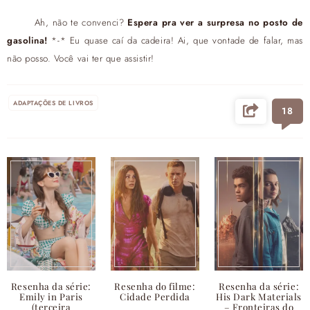
Ah, não te convenci?
Espera pra ver a surpresa no posto de
gasolina!
*-* Eu quase caí da cadeira! Ai, que vontade de falar, mas
não posso. Você vai ter que assistir!
ADAPTAÇÕES DE LIVROS
18
Resenha da série:
Resenha do filme:
Resenha da série:
Emily in Paris
Cidade Perdida
His Dark Materials
(terceira
– Fronteiras do