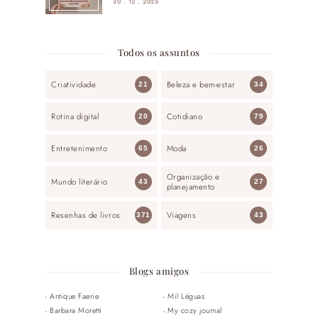
30 . 12 . 2025
Todos os assuntos
Criatividade
Beleza e bem-estar
21
34
Rotina digital
Cotidiano
20
79
Entretenimento
Moda
65
26
Organização e
Mundo literário
43
27
planejamento
Resenhas de livros
Viagens
371
43
Blogs amigos
Antique Faerie
Mil Léguas
Barbara Moretti
My cozy journal