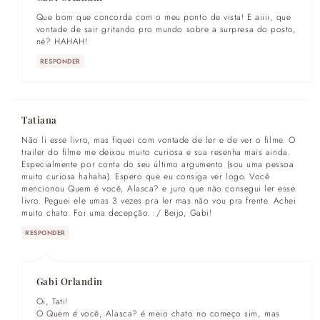
Que bom que concorda com o meu ponto de vista! E aiiii, que
vontade de sair gritando pro mundo sobre a surpresa do posto,
né? HAHAH!
RESPONDER
Tatiana
Não li esse livro, mas fiquei com vontade de ler e de ver o filme. O
trailer do filme me deixou muito curiosa e sua resenha mais ainda.
Especialmente por conta do seu último argumento (sou uma pessoa
muito curiosa hahaha). Espero que eu consiga ver logo. Você
mencionou Quem é você, Alasca? e juro que não consegui ler esse
livro. Peguei ele umas 3 vezes pra ler mas não vou pra frente. Achei
muito chato. Foi uma decepção. :/ Beijo, Gabi!
RESPONDER
Gabi Orlandin
Oi, Tati!
O Quem é você, Alasca? é meio chato no começo sim, mas