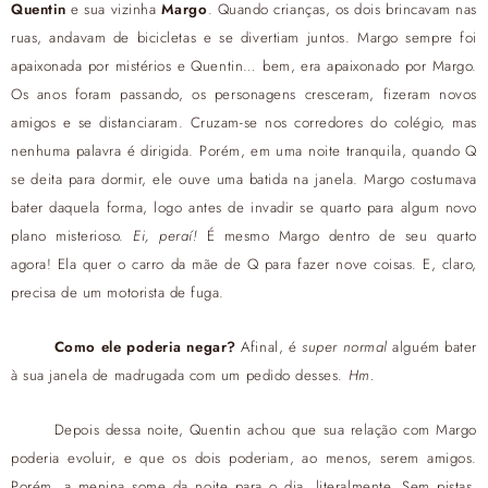
Quentin
e sua vizinha
Margo
. Quando crianças, os dois brincavam nas
ruas, andavam de bicicletas e se divertiam juntos. Margo sempre foi
apaixonada por mistérios e Quentin… bem, era apaixonado por Margo.
Os anos foram passando, os personagens cresceram, fizeram novos
amigos e se distanciaram. Cruzam-se nos corredores do colégio, mas
nenhuma palavra é dirigida. Porém, em uma noite tranquila, quando Q
se deita para dormir, ele ouve uma batida na janela. Margo costumava
bater daquela forma, logo antes de invadir se quarto para algum novo
plano misterioso.
Ei, peraí!
É mesmo Margo dentro de seu quarto
agora! Ela quer o carro da mãe de Q para fazer nove coisas. E, claro,
precisa de um motorista de fuga.
Como ele poderia negar?
Afinal, é
super normal
alguém bater
à sua janela de madrugada com um pedido desses.
Hm.
Depois dessa noite, Quentin achou que sua relação com Margo
poderia evoluir, e que os dois poderiam, ao menos, serem amigos.
Porém, a menina some da noite para o dia, literalmente. Sem pistas,