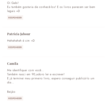
Oi Gabi!
Eu também gostaria de conhecê-los! E os livros parecem ser bem
legais =D
RESPONDER
Patricia Jabour
Heheheheh é sim =D
RESPONDER
Camila
Me identifiquei com você…
Também nasci em 90,adoro ler e escrever!
E já terminei meu primeiro livro, espero conseguir publicá-lo um
dia…
Beijão
RESPONDER