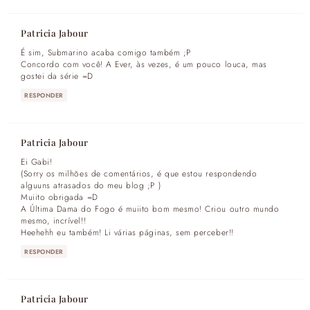
Patricia Jabour
É sim, Submarino acaba comigo também ;P
Concordo com você! A Ever, às vezes, é um pouco louca, mas
gostei da série =D
RESPONDER
Patricia Jabour
Ei Gabi!
(Sorry os milhões de comentários, é que estou respondendo
alguuns atrasados do meu blog ;P )
Muiito obrigada =D
A Última Dama do Fogo é muiito bom mesmo! Criou outro mundo
mesmo, incrível!!
Heehehh eu também! Li várias páginas, sem perceber!!
RESPONDER
Patricia Jabour