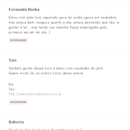
Fernanda Rocha
Estou com este livro separado para ler ainda agora em novembro,
mas estava bem insegura quanto a ele, estava pensando que não ia
gostar e tal , mas lendo sua resenha fiquei empolgada pela
primeira vez em ler ele..:)
RESPONDER
Tais
Também gostei desse livro e estou com saudades do Jack.
Quero muito ler os outros livros dessa autora.
bjs
Tais
http://www.leitorafashion.com.br
RESPONDER
Roberta
[love] um dos livros mais divertidos que eu li.