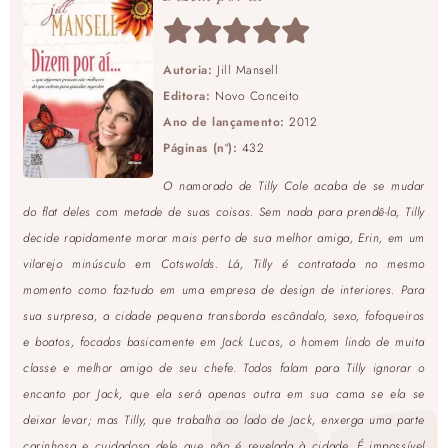
Autoria:
Jill Mansell
Editora:
Novo Conceito
Ano de lançamento:
2012
Páginas (nº):
432
O namorado de Tilly Cole acaba de se mudar
do flat deles com metade de suas coisas. Sem nada para prendê-la, Tilly
decide rapidamente morar mais perto de sua melhor amiga, Erin, em um
vilarejo minúsculo em Cotswolds. Lá, Tilly é contratada no mesmo
momento como faz-tudo em uma empresa de design de interiores. Para
sua surpresa, a cidade pequena transborda escândalo, sexo, fofoqueiros
e boatos, focados basicamente em Jack Lucas, o homem lindo de muita
classe e melhor amigo de seu chefe. Todos falam para Tilly ignorar o
encanto por Jack, que ela será apenas outra em sua cama se ela se
deixar levar; mas Tilly, que trabalha ao lado de Jack, enxerga uma parte
carinhosa e cuidadosa dele que não é revelada à cidade. É impossível