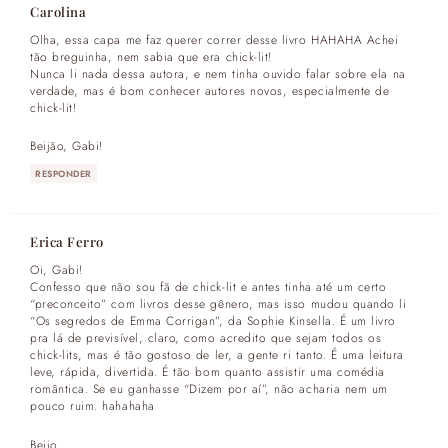
Carolina
Olha, essa capa me faz querer correr desse livro HAHAHA Achei
tão breguinha, nem sabia que era chick-lit!
Nunca li nada dessa autora, e nem tinha ouvido falar sobre ela na
verdade, mas é bom conhecer autores novos, especialmente de
chick-lit!
Beijão, Gabi!
RESPONDER
Erica Ferro
Oi, Gabi!
Confesso que não sou fã de chick-lit e antes tinha até um certo
“preconceito” com livros desse gênero, mas isso mudou quando li
“Os segredos de Emma Corrigan”, da Sophie Kinsella. É um livro
pra lá de previsível, claro, como acredito que sejam todos os
chick-lits, mas é tão gostoso de ler, a gente ri tanto. É uma leitura
leve, rápida, divertida. É tão bom quanto assistir uma comédia
romântica. Se eu ganhasse “Dizem por aí”, não acharia nem um
pouco ruim. hahahaha
Beijo.