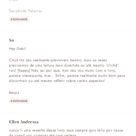
Sacudindo Palavras
RESPONDER
So
Hey Gabi!
Chick-lits são realmente previsíveis mesmo, mais as vezes
precisamos de uma leitura mais divertida ou até mesmo “clichê”,
rsrs! [happy] Não sei por que, mas não vou muito com o livro,
parece interessante, mas… Enfim, parece realmente muito bom para
discontrair ou até mesmo refletir sobre certos aspectos!
Beijos
RESPONDER
Ellen Andressa
nunca li uma resenha desse livro mais sempre quis le-lo por causa
da capa!! vou comprar ele com certeza