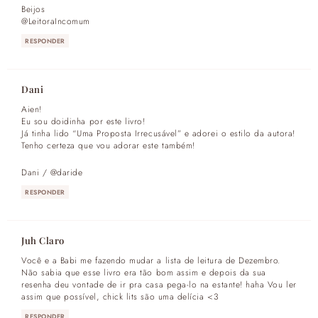
Beijos
@LeitoraIncomum
RESPONDER
Dani
Aien!
Eu sou doidinha por este livro!
Já tinha lido “Uma Proposta Irrecusável” e adorei o estilo da autora!
Tenho certeza que vou adorar este também!
Dani / @daride
RESPONDER
Juh Claro
Você e a Babi me fazendo mudar a lista de leitura de Dezembro.
Não sabia que esse livro era tão bom assim e depois da sua
resenha deu vontade de ir pra casa pega-lo na estante! haha Vou ler
assim que possível, chick lits são uma delícia <3
RESPONDER