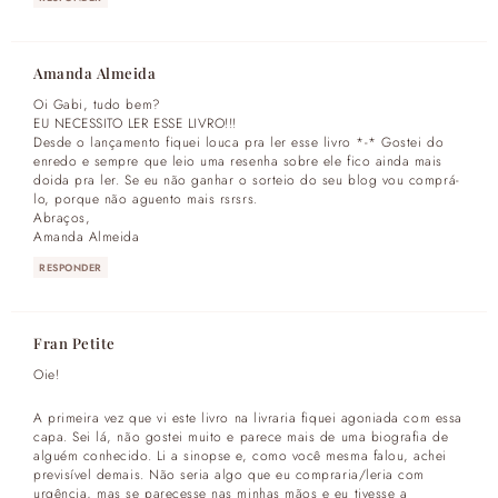
Amanda Almeida
Oi Gabi, tudo bem?
EU NECESSITO LER ESSE LIVRO!!!
Desde o lançamento fiquei louca pra ler esse livro *-* Gostei do
enredo e sempre que leio uma resenha sobre ele fico ainda mais
doida pra ler. Se eu não ganhar o sorteio do seu blog vou comprá-
lo, porque não aguento mais rsrsrs.
Abraços,
Amanda Almeida
RESPONDER
Fran Petite
Oie!
A primeira vez que vi este livro na livraria fiquei agoniada com essa
capa. Sei lá, não gostei muito e parece mais de uma biografia de
alguém conhecido. Li a sinopse e, como você mesma falou, achei
previsível demais. Não seria algo que eu compraria/leria com
urgência, mas se parecesse nas minhas mãos e eu tivesse a