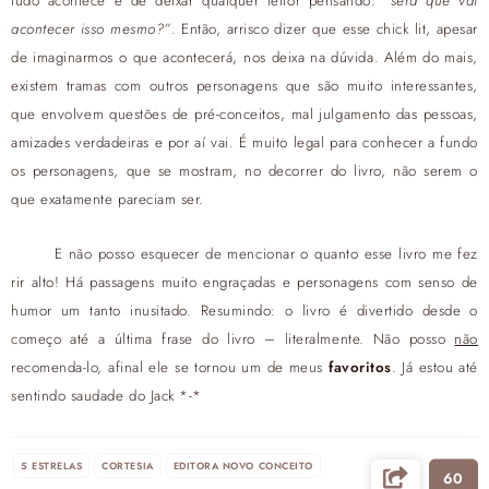
tudo acontece é de deixar qualquer leitor pensando:
“será que vai
acontecer isso mesmo?”
. Então, arrisco dizer que esse chick lit, apesar
de imaginarmos o que acontecerá, nos deixa na dúvida. Além do mais,
existem tramas com outros personagens que são muito interessantes,
que envolvem questões de pré-conceitos, mal julgamento das pessoas,
amizades verdadeiras e por aí vai. É muito legal para conhecer a fundo
os personagens, que se mostram, no decorrer do livro, não serem o
que exatamente pareciam ser.
E não posso esquecer de mencionar o quanto esse livro me fez
rir alto! Há passagens muito engraçadas e personagens com senso de
humor um tanto inusitado. Resumindo: o livro é divertido desde o
começo até a última frase do livro – literalmente. Não posso
não
recomenda-lo, afinal ele se tornou um de meus
favoritos
. Já estou até
sentindo saudade do Jack *-*
5 ESTRELAS
CORTESIA
EDITORA NOVO CONCEITO
60