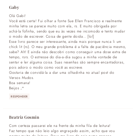
Gaby
Olá Gabi!
Você está certa! Fui olhar a fonte Sue Ellen Francisco e realmente
minha letra se parece muito com ela, rs. E muito obrigada por
achá-la fofinha, sendo que eu às vezes me incomodo e tento mudar
o modo de escrever. Coisa de gente doida… [lol]
Esse livro parece ser interessante, ainda mais porque nunca li um
chick lit (rs). O meu grande problema é a falta de paciência mesmo,
sabe? Ah! E ainda não descobri como conseguir uma dose extra de
tempo, rsrs. O estresse do dia-a-dia sugou a minha vontade de
sentar e ler alguma coisa. Suas resenhas são sempre encantadoras,
pois adoro o modo como você as escreve.
Gostaria de convidá-la a dar uma olhadinha no atual post do
Versos Mudos.
Boa semana!
Beijos ;*
RESPONDER
Beatriz Gosmin
Com certeza passarei ele na frente da minha fila de leitura!
Faz tempo que não leio algo engraçado assim, acho que vou
gostar muito da leitura, Deus me livre de cair numa ressaca