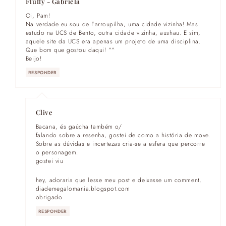
Fluffy - Gabriela
Oi, Pam!
Na verdade eu sou de Farroupilha, uma cidade vizinha! Mas
estudo na UCS de Bento, outra cidade vizinha, aushau. E sim,
aquele site da UCS era apenas um projeto de uma disciplina.
Que bom que gostou daqui! ^^
Beijo!
RESPONDER
Clive
Bacana, és gaúcha também o/
falando sobre a resenha, gostei de como a história de move.
Sobre as dúvidas e incertezas cria-se a esfera que percorre
o personagem.
gostei viu
hey, adoraria que lesse meu post e deixasse um comment.
diademegalomania.blogspot.com
obrigado
RESPONDER