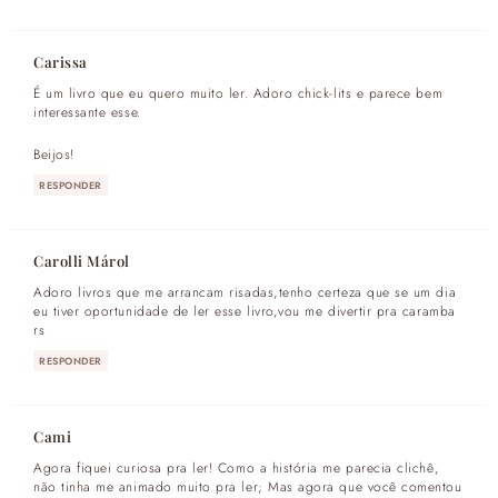
Carissa
É um livro que eu quero muito ler. Adoro chick-lits e parece bem
interessante esse.
Beijos!
RESPONDER
Carolli Márol
Adoro livros que me arrancam risadas,tenho certeza que se um dia
eu tiver oportunidade de ler esse livro,vou me divertir pra caramba
rs
RESPONDER
Cami
Agora fiquei curiosa pra ler! Como a história me parecia clichê,
não tinha me animado muito pra ler; Mas agora que você comentou