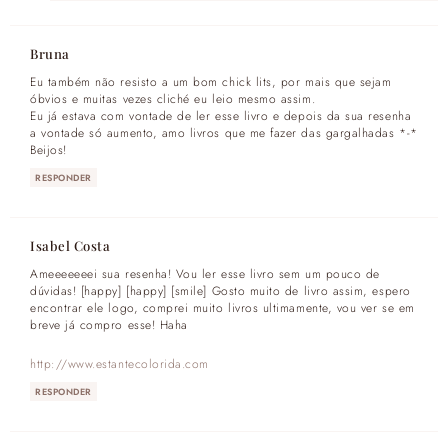
Bruna
Eu também não resisto a um bom chick lits, por mais que sejam
óbvios e muitas vezes cliché eu leio mesmo assim.
Eu já estava com vontade de ler esse livro e depois da sua resenha
a vontade só aumento, amo livros que me fazer das gargalhadas *-*
Beijos!
RESPONDER
Isabel Costa
Ameeeeeeei sua resenha! Vou ler esse livro sem um pouco de
dúvidas! [happy] [happy] [smile] Gosto muito de livro assim, espero
encontrar ele logo, comprei muito livros ultimamente, vou ver se em
breve já compro esse! Haha
http://www.estantecolorida.com
RESPONDER