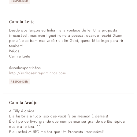
RESPONDER
Camila Leite
Desde que lançou eu tinha muita vontade de ler Uma proposta
irrecusável, mas nem liguei nome a pessoa, quando recebi Dizem
por aí, que bom que você riu alto Gabi, quero lê-lo logo para rir
também!
Beijos.
Camila Leite
@sonhospontinhos
http://sonhosentrepontinhos.com
RESPONDER
Camila Araújo
A Tilly é doida!
E a história é tudo isso que você falou mesmo! É demais!
É o tipo de livro grande que nem parece ser grande de tão rápida
que é a leitura. ^^
E eu achei MUITO melhor que Um Proposta Irrecusável!