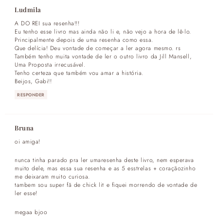
Ludmila
A DO REI sua resenha!!!
Eu tenho esse livro mas ainda não li e, não vejo a hora de lê-lo.
Principalmente depois de uma resenha como essa.
Que delícia! Deu vontade de começar a ler agora mesmo. rs
Também tenho muita vontade de ler o outro livro da Jill Mansell,
Uma Proposta irrecusável.
Tenho certeza que também vou amar a história.
Beijos, Gabi!!
RESPONDER
Bruna
oi amiga!
nunca tinha parado pra ler umaresenha deste livro, nem esperava
muito dele, mas essa sua resenha e as 5 esstrelas + coraçãozinho
me deixaram muito curiosa.
tambem sou super fã de chick lit e fiquei morrendo de vontade de
ler esse!
megaa bjoo