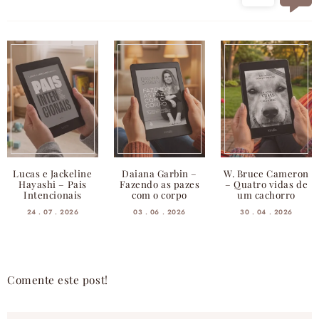
Lucas e Jackeline
Daiana Garbin –
W. Bruce Cameron
Hayashi – Pais
Fazendo as pazes
– Quatro vidas de
Intencionais
com o corpo
um cachorro
24 . 07 . 2026
03 . 06 . 2026
30 . 04 . 2026
Comente este post!