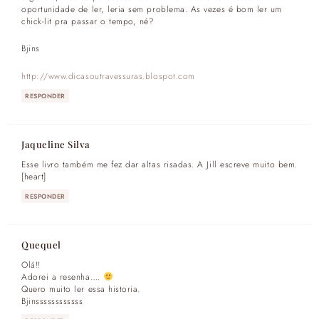
oportunidade de ler, leria sem problema. As vezes é bom ler um
chick-lit pra passar o tempo, né?
Bjins
http://www.dicasoutravessuras.blospot.com
RESPONDER
Jaqueline Silva
Esse livro também me fez dar altas risadas. A Jill escreve muito bem.
[heart]
RESPONDER
Quequel
Olá!!
Adorei a resenha….
Quero muito ler essa historia.
Bjinssssssssssss