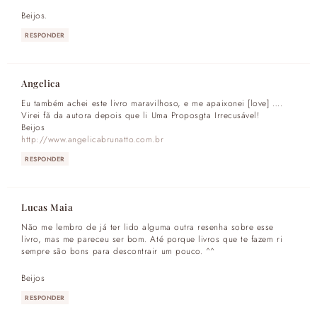
Beijos.
RESPONDER
Angelica
Eu também achei este livro maravilhoso, e me apaixonei [love] ….
Virei fã da autora depois que li Uma Proposgta Irrecusável!
Beijos
http://www.angelicabrunatto.com.br
RESPONDER
Lucas Maia
Não me lembro de já ter lido alguma outra resenha sobre esse
livro, mas me pareceu ser bom. Até porque livros que te fazem ri
sempre são bons para descontrair um pouco. ^^
Beijos
RESPONDER