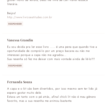
literária.
Beijos!
http://www.livroseatitudes.com.br
RESPONDER
Vanessa Grandin
Eu sou doida pra ler esse livro …… é uma pena que quando tive a
oportunidade de comprá-lo por um preço bacana eu não me
interessei porque a capa não me agradou…
Sua resenha só fez me deixar com mais vontade ainda de lê-lo!!!!
RESPONDER
Fernanda Souza
A capa e o kit são bem divertidos, por isso mesmo sem ter lido já
espero gostar muito dele.
Estava um tanto com o pé atrás, afinal chick lit não é meu gênero
favorito, mas a sua resenha me animou bastante.