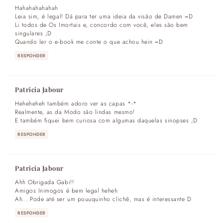
Hahahahahahah
Leia sim, é legal! Dá para ter uma ideia da visão de Damen =D
Li todos de Os Imortais e, concordo com você, eles são bem
singulares ;D
Quando ler o e-book me conte o que achou hein =D
RESPONDER
Patricia Jabour
Heheheheh também adoro ver as capas *-*
Realmente, as da Modo são lindas mesmo!
E também fiquei bem curiosa com algumas daquelas sinopses ;D
RESPONDER
Patricia Jabour
Ahh Obrigada Gabi!!
Amigos Inimogos é bem legal heheh
Ah… Pode até ser um pouuquinho clichê, mas é interessante D
RESPONDER