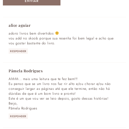
alice aguiar
adoro livros bem divertidos
vou add no skoob porque sua resenha foi bem legal e acho que
vou gostar bastante do livro.
RESPONDER
Pâmela Rodrigues
Ahhhh… mais uma leitura que te fez bem!!!
Eu penso que se um livro nos faz rir alto e/ou chorar e/ou não
conseguir largar as páginas até que ele termine, então não há
dúvidas de que é um bom livro e pronto!
Este é um que vou ver se leio depois, gosto dessas histórias!
Beijo,
Pâmela Rodrigues
RESPONDER