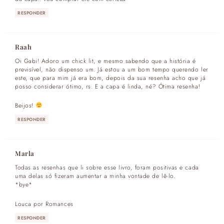
RESPONDER
Raah
Oi Gabi! Adoro um chick lit, e mesmo sabendo que a história é
previsível, não dispenso um. Já estou a um bom tempo querendo ler
este, que para mim já era bom, depois da sua resenha acho que já
posso considerar ótimo, rs. E a capa é linda, né? Ótima resenha!
Beijos!
RESPONDER
Marla
Todas as resenhas que li sobre esse livro, foram positivas e cada
uma delas só fizeram aumentar a minha vontade de lê-lo.
*bye*
Louca por Romances
RESPONDER