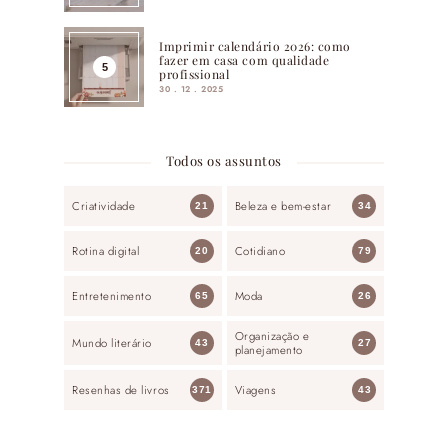
Imprimir calendário 2026: como
fazer em casa com qualidade
profissional
30 . 12 . 2025
Todos os assuntos
Criatividade
Beleza e bem-estar
21
34
Rotina digital
Cotidiano
20
79
Entretenimento
Moda
65
26
Organização e
Mundo literário
43
27
planejamento
Resenhas de livros
Viagens
371
43