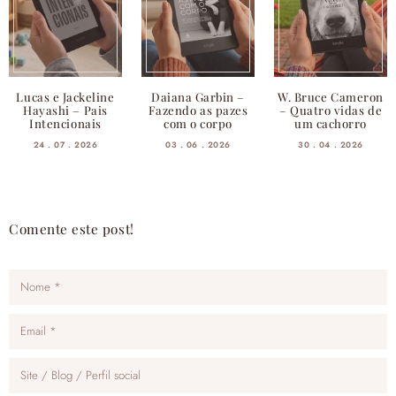
Lucas e Jackeline
Daiana Garbin –
W. Bruce Cameron
Hayashi – Pais
Fazendo as pazes
– Quatro vidas de
Intencionais
com o corpo
um cachorro
24 . 07 . 2026
03 . 06 . 2026
30 . 04 . 2026
Comente este post!