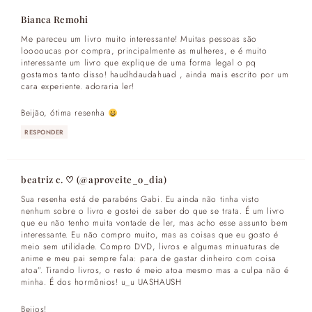
Bianca Remohi
Me pareceu um livro muito interessante! Muitas pessoas são
looooucas por compra, principalmente as mulheres, e é muito
interessante um livro que explique de uma forma legal o pq
gostamos tanto disso! haudhdaudahuad , ainda mais escrito por um
cara experiente. adoraria ler!
Beijão, ótima resenha
RESPONDER
beatriz c. ♡ (@aproveite_o_dia)
Sua resenha está de parabéns Gabi. Eu ainda não tinha visto
nenhum sobre o livro e gostei de saber do que se trata. É um livro
que eu não tenho muita vontade de ler, mas acho esse assunto bem
interessante. Eu não compro muito, mas as coisas que eu gosto é
meio sem utilidade. Compro DVD, livros e algumas minuaturas de
anime e meu pai sempre fala: para de gastar dinheiro com coisa
atoa”. Tirando livros, o resto é meio atoa mesmo mas a culpa não é
minha. É dos hormônios! u_u UASHAUSH
Beijos!