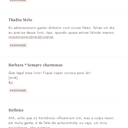
RESPONDER
Thalita Melo
Eu adoooooooro gastar dinheiro com coisas fúteis. Talvez um dia
eu precise desse livro, tipo, quando quase estiver falindo mesmo
HUSADUHHUSDHUSDUHDSA
RESPONDER
Barbara * Sempre charmosas
Que legal esse livro! Fiquei super curiosa para ler!
[wink]
Bjs
RESPONDER
Helloise
Ahh, acho que os hormônios influenciam sim, mas a culpa maior,
em muita gente, é da falta de autocontrole, ou seja, um vício
psicológico, não químico.