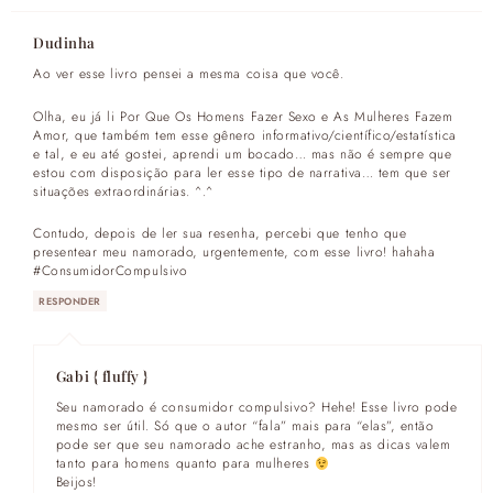
Dudinha
Ao ver esse livro pensei a mesma coisa que você.
Olha, eu já li Por Que Os Homens Fazer Sexo e As Mulheres Fazem
Amor, que também tem esse gênero informativo/científico/estatística
e tal, e eu até gostei, aprendi um bocado… mas não é sempre que
estou com disposição para ler esse tipo de narrativa… tem que ser
situações extraordinárias. ^.^
Contudo, depois de ler sua resenha, percebi que tenho que
presentear meu namorado, urgentemente, com esse livro! hahaha
#ConsumidorCompulsivo
RESPONDER
Gabi { fluffy }
Seu namorado é consumidor compulsivo? Hehe! Esse livro pode
mesmo ser útil. Só que o autor “fala” mais para “elas”, então
pode ser que seu namorado ache estranho, mas as dicas valem
tanto para homens quanto para mulheres
Beijos!