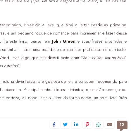
 coisas que ele é
(tipo: um lixo e desprezível)
e, claro, a lista das seis
contraído, divertido e leve, que atrai o leitor desde as primeiras
as, e um pequeno toque de romance para incrementar e fazer dessa
o lia este livro, pensei em
John Green
e suas frases divertidas e
 enfiar – com uma boa dose de idiotices praticadas no currículo.
ood, mas digo que me diverti tanto com “
Seis coisas impossíveis
”
s estrelas
“.
história divertidíssima e gostosa de ler, e eu super recomendo para
fundamento. Principalmente leitores iniciantes, que estão começando
Com certeza, vai conquistar o leitor da forma como um bom livro
“não
10