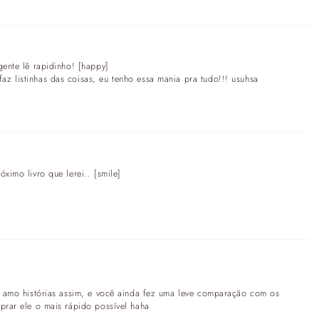
gente lê rapidinho! [happy]
z listinhas das coisas, eu tenho essa mania pra tudo!!! usuhsa
ximo livro que lerei.. [smile]
is amo histórias assim, e você ainda fez uma leve comparação com os
prar ele o mais rápido possível haha