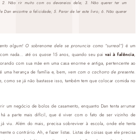
 2. Não rir muito com os devaneios dele; 3. Não querer ter um
an encontre a felicidade; 5. Parar de ler este livro; 6. Não querer
nto algum! O sobrenome dele se pronuncia como “surreal”)
é um
r com nada… até os
quase
15 anos, quando seu pai
vai à falência
,
 morando com sua mãe em uma casa enorme e antiga, pertencente ao
 é uma herança de família e, bem,
vem com o cachorro de presente
.
e, como se já não bastasse isso, também tem que colocar comida no
brir um negócio de bolos de casamento, enquanto Dan tenta arrumar
 a parte mais difícil, que é viver com o fato de ser vizinho de
já viu. Além do mais, precisa sobreviver à escola, onde ele tenta
te o contrário. Ah, e fazer listas. Listas de coisas que ele precisa