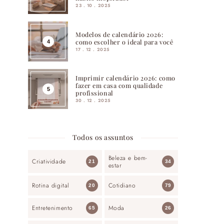
23 . 10 . 2025
Modelos de calendário 2026:
como escolher o ideal para você
17 . 12 . 2025
Imprimir calendário 2026: como
fazer em casa com qualidade
profissional
30 . 12 . 2025
Todos os assuntos
Beleza e bem-
Criatividade
21
34
estar
Rotina digital
Cotidiano
20
79
Entretenimento
Moda
65
26