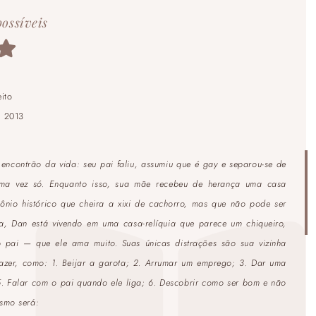
possíveis
d
ito
:
2013
 encontrão da vida: seu pai faliu, assumiu que é gay e separou-se de
ma vez só. Enquanto isso, sua mãe recebeu de herança uma casa
ônio histórico que cheira a xixi de cachorro, mas que não pode ser
, Dan está vivendo em uma casa-relíquia que parece um chiqueiro,
 pai — que ele ama muito. Suas únicas distrações são sua vizinha
e fazer, como: 1. Beijar a garota; 2. Arrumar um emprego; 3. Dar uma
. Falar com o pai quando ele liga; 6. Descobrir como ser bom e não
smo será: