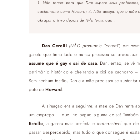
1. Não torcer para que Dan supere seus problemas;
cachorrinho como Howard; 4. Não desejar que a mãe de D
abraçar o livro depois de tê-lo terminado…
Dan Cereill
(NÃO pronuncie “cereal”, em mome
garoto que tinha tudo e nunca precisou se preocupa
assume que é gay
e
sai de casa
. Dan, então, se vê
patrimônio histórico e cheirando a xixi de cachorro –
Sem nenhum tostão, Dan e a mãe precisam se sustentar 
pote de
Howard
.
A situação era a seguinte: a mãe de Dan tenta a
um emprego – que lhe pague alguma coisa! Também há
Estelle
, a garota mais perfeita e
inalcansável
que ele 
passar despercebido, mas tudo o que consegue é exatamen