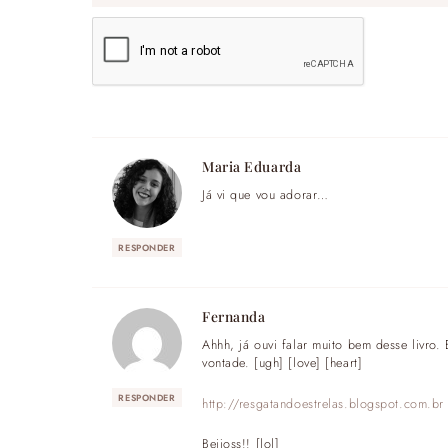
Maria Eduarda
Já vi que vou adorar…
RESPONDER
Fernanda
Ahhh, já ouvi falar muito bem desse livro.
vontade. [ugh] [love] [heart]
RESPONDER
http://resgatandoestrelas.blogspot.com.br
Beijoss!! [lol]