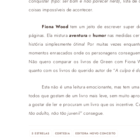
conquistar
(tipo: ser bom e não parecer nerd)
, lista de
coisas impossíveis de acontecer.
Fiona Wood
tem um jeito de escrever super des
páginas. Ela mistura
aventura
e
humor
nas medidas cert
história simplesmente ótima! Por muitas vezes enquant
momentos enrascados onde os personagens conseguem se
Não quero comparar os livros de Green com Fiona W
quanto com os livros do querido autor de “
A culpa é da
Esta não é uma leitura emocionante, mas tem uma 
todos que gostam de um livro mais leve, sem muito apro
a gostar de ler e procuram um livro que os incentive. 
tão adulto, não tão juvenil”
consegue.
5 ESTRELAS
CORTESIA
EDITORA NOVO CONCEITO