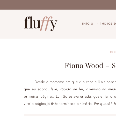
INÍCIO
ÍNDICE 
RES
Fiona Wood – Se
Desde o momento em que vi a capa e li a sinops
que eu adoro:
leve
,
rápido de ler
,
divertido na med
primeiras páginas. Eu não estava errada: gostei tanto 
virei a página já tinha terminado a história.
Por queeê?
Eu