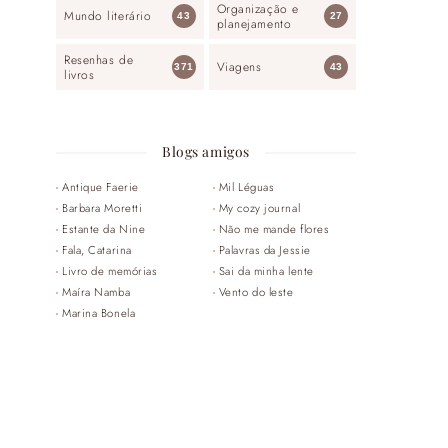
Organização e
Mundo literário
43
27
planejamento
Resenhas de
Viagens
371
43
livros
Blogs amigos
Antique Faerie
Mil Léguas
Barbara Moretti
My cozy journal
Estante da Nine
Não me mande flores
Fala, Catarina
Palavras da Jessie
Livro de memórias
Sai da minha lente
Maíra Namba
Vento do leste
Marina Bonela