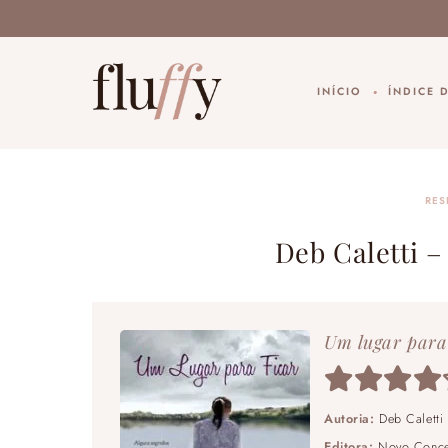
INÍCIO
ÍNDICE 
RES
Deb Caletti –
Um lugar para
Autoria:
Deb Caletti
Editora:
Novo Conce