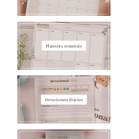
Planners semanais
Devocionais diários