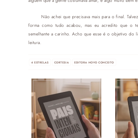
alguém que a gente costumava amar, é algo muito bem exp
Não achei que precisava mais para o final. Talv
forma como tudo acabou, mas eu acredito que o t
semelhante a carinho. Acho que esse é o objetivo do 
leitura.
4 ESTRELAS
CORTESIA
EDITORA NOVO CONCEITO