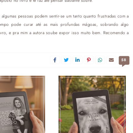
osto no livro e te faz até pensar bastante sobre.
ez algumas pessoas podem sentir-se um tanto quanto frustradas com a
empo pode curar até as mais profundas mágoas, sobrando algo
livro, e pra mim a autora soube expor isso muito bem. Recomendo a
58