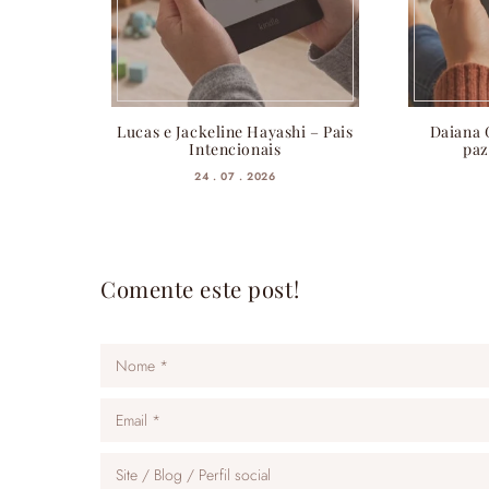
Lucas e Jackeline Hayashi – Pais
Daiana 
Intencionais
paz
24 . 07 . 2026
Comente este post!