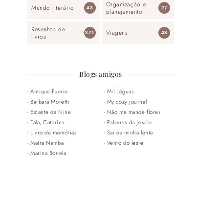
Organização e
Mundo literário
43
27
planejamento
Resenhas de
Viagens
371
43
livros
Blogs amigos
Antique Faerie
Mil Léguas
Barbara Moretti
My cozy journal
Estante da Nine
Não me mande flores
Fala, Catarina
Palavras da Jessie
Livro de memórias
Sai da minha lente
Maíra Namba
Vento do leste
Marina Bonela