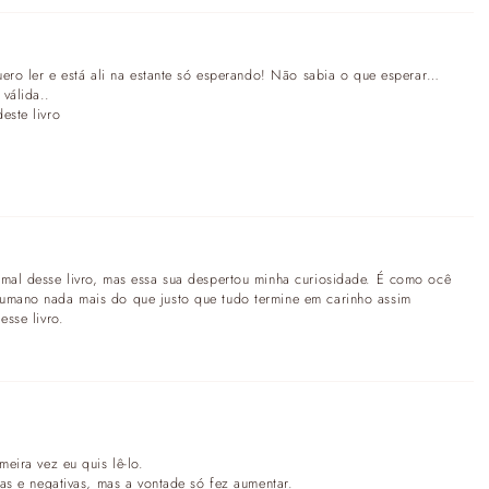
quero ler e está ali na estante só esperando! Não sabia o que esperar…
válida..
este livro
 mal desse livro, mas essa sua despertou minha curiosidade. É como ocê
humano nada mais do que justo que tudo termine em carinho assim
esse livro.
meira vez eu quis lê-lo.
vas e negativas, mas a vontade só fez aumentar.