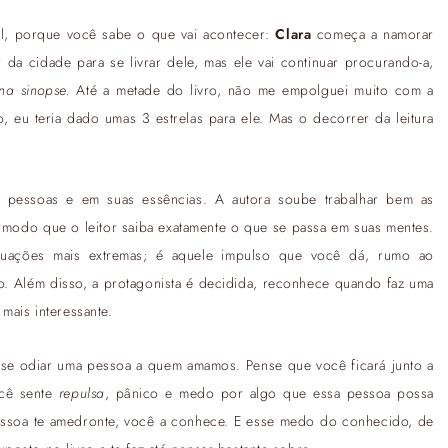
el, porque você sabe o que vai acontecer:
Clara
começa a namorar
r da cidade para se livrar dele, mas ele vai continuar procurando-a,
na sinopse.
Até a metade do livro, não me empolguei muito com a
o, eu teria dado umas 3 estrelas para ele. Mas o decorrer da leitura
 pessoas e em suas essências. A autora soube trabalhar bem as
e modo que o leitor saiba exatamente o que se passa em suas mentes.
uações mais extremas; é aquele impulso que você dá, rumo ao
 Além disso, a protagonista é decidida, reconhece quando faz uma
mais interessante.
e se odiar uma pessoa a quem amamos. Pense que você ficará junto a
ocê sente
repulsa
, pânico e medo por algo que essa pessoa possa
pessoa te amedronte, você a conhece. E esse medo do conhecido, de