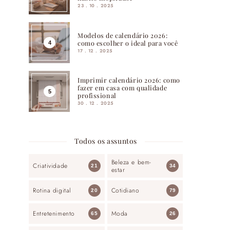
23 . 10 . 2025
Modelos de calendário 2026:
como escolher o ideal para você
17 . 12 . 2025
Imprimir calendário 2026: como
fazer em casa com qualidade
profissional
30 . 12 . 2025
Todos os assuntos
Beleza e bem-
Criatividade
21
34
estar
Rotina digital
Cotidiano
20
79
Entretenimento
Moda
65
26