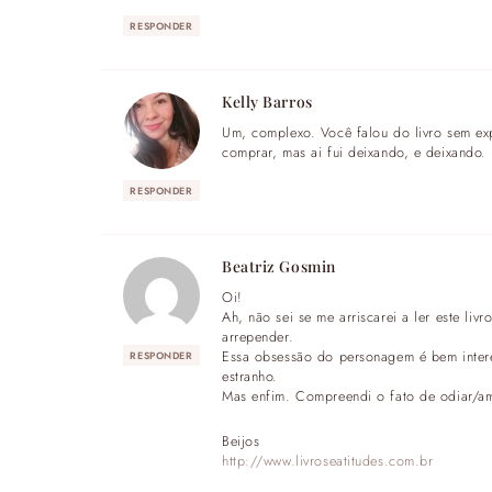
RESPONDER
Kelly Barros
Um, complexo. Você falou do livro sem exp
comprar, mas ai fui deixando, e deixando.
RESPONDER
Beatriz Gosmin
Oi!
Ah, não sei se me arriscarei a ler este li
arrepender.
Essa obsessão do personagem é bem intere
RESPONDER
estranho.
Mas enfim. Compreendi o fato de odiar/a
Beijos
http://www.livroseatitudes.com.br