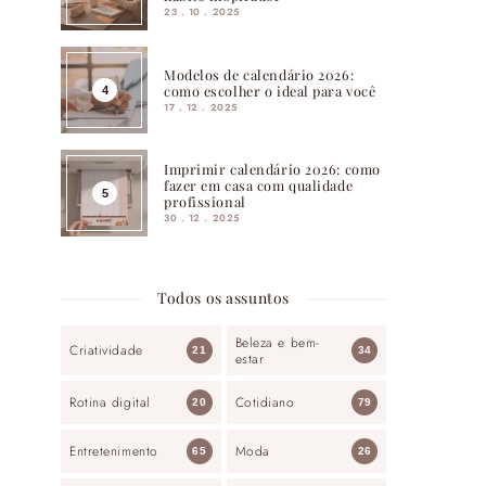
23 . 10 . 2025
Modelos de calendário 2026:
como escolher o ideal para você
17 . 12 . 2025
Imprimir calendário 2026: como
fazer em casa com qualidade
profissional
30 . 12 . 2025
Todos os assuntos
Beleza e bem-
Criatividade
21
34
estar
Rotina digital
Cotidiano
20
79
Entretenimento
Moda
65
26