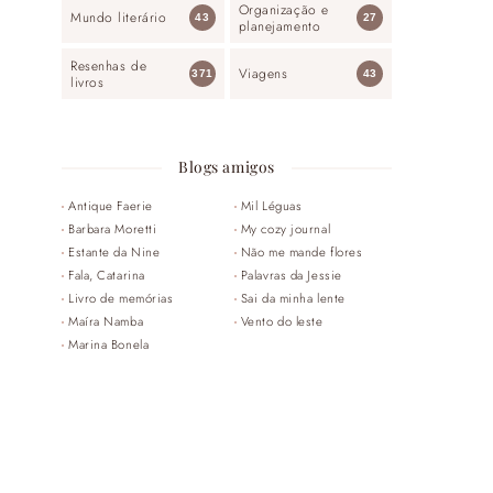
Organização e
Mundo literário
43
27
planejamento
Resenhas de
Viagens
371
43
livros
Blogs amigos
Antique Faerie
Mil Léguas
Barbara Moretti
My cozy journal
Estante da Nine
Não me mande flores
Fala, Catarina
Palavras da Jessie
Livro de memórias
Sai da minha lente
Maíra Namba
Vento do leste
Marina Bonela