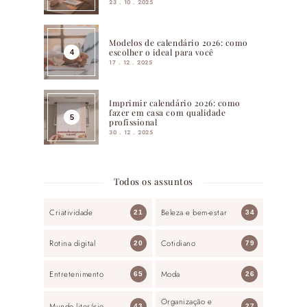
23 . 10 . 2025
Modelos de calendário 2026: como
escolher o ideal para você
17 . 12 . 2025
Imprimir calendário 2026: como
fazer em casa com qualidade
profissional
30 . 12 . 2025
Todos os assuntos
Criatividade
Beleza e bem-estar
21
34
Rotina digital
Cotidiano
20
79
Entretenimento
Moda
65
26
Organização e
Mundo literário
43
27