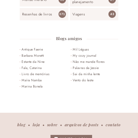
planejamento
Resenhas de livros
Viagens
371
43
Blogs amigos
Antique Faerie
Mil Léguas
Barbara Moretti
My cozy journal
Estante da Nine
Não me mande flores
Fala, Catarina
Palavras da Jessie
Livro de memórias
Sai da minha lente
Maíra Namba
Vento do leste
Marina Bonela
blog
loja
sobre
arquivos de posts
contato