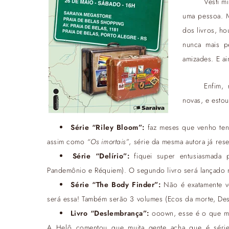
Vesti m
uma pessoa. M
dos livros, ho
nunca mais p
amizades. E a
Enfim,
novas, e esto
Série “Riley Bloom”:
faz meses que venho tent
assim como
“Os imortais”
, série da mesma autora já res
Série “Delírio”:
fiquei super entusiasmada p
Pandemônio e Réquiem). O segundo livro será lançado 
Série “The Body Finder”:
Não é exatamente vo
será essa! Também serão 3 volumes (Ecos da morte, Des
Livro “Deslembrança”:
ooown, esse é o que mai
A Helô comentou que muita gente acha que é série 