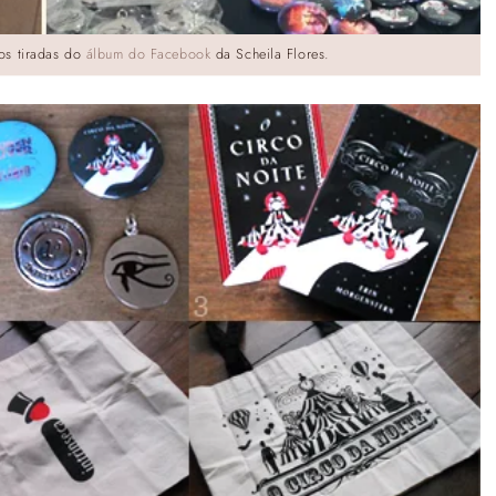
tos tiradas do
álbum do Facebook
da Scheila Flores.