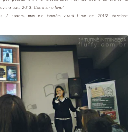
revisto para 2013.
Corre ler o livro!
os já sabem, mas ele também virará filme em 2013!
#ansiosa