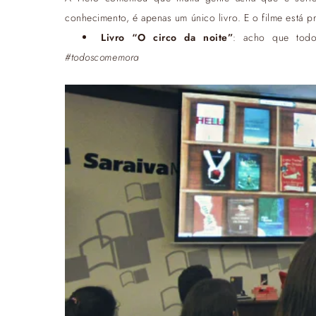
conhecimento, é apenas um único livro. E o filme está p
Livro “O circo da noite”
: acho que tod
#todoscomemora