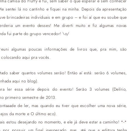
inha camisa do Fluffy e fui, sem saber o que esperar e sem conhecer
e sentei lá no cantinho e fiquei na minha. Depois da apresentação
uve brincadeiras individuais e em grupo – e foi aí que eu soube que
erderia um evento desses! Me diverti muito e fiz algumas novas
inda fui parte do grupo vencedor! \o/
 reuni algumas poucas informações de livros que, pra mim, são
u colocando aqui pra vocês.
ado saber quantos volumes serão! Então aí está: serão 6 volumes,
enhada aqui no blog).
ra ler essa série depois do evento! Serão 3 volumes (Delírio,
no primeiro semestre de 2013.
ntaaade de ler, mas quando eu tiver que escolher uma nova série,
ejos da morte e O último eco).
s estou desejando no momento, e ele já deve estar a caminho! *-*
por possuir um final inesperado, mas, até que a editora tenha