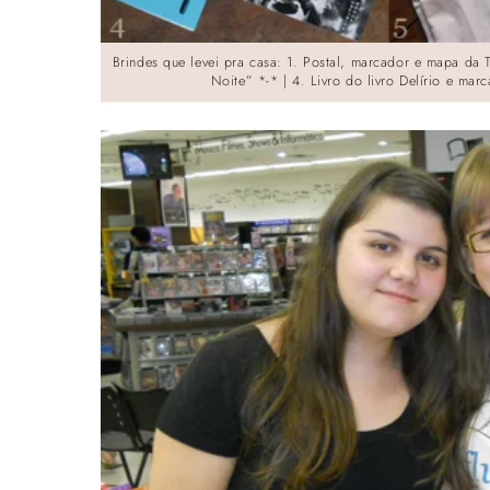
Brindes que levei pra casa: 1. Postal, marcador e mapa da T
Noite” *-* | 4. Livro do livro Delírio e ma