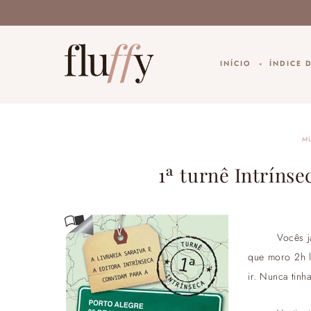
INÍCIO
ÍNDICE 
M
1ª turnê Intrínse
Vocês j
que moro 2h l
ir. Nunca tinh