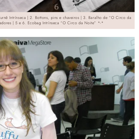
urnê Intrínseca | 2. Bottons, pins e chaveiros | 3. Baralho de “O Circo da
rcadores | 5 e 6. Ecobag Intrínseca “O Circo da Noite” *-*