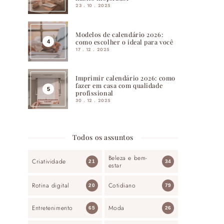
23 . 10 . 2025
Modelos de calendário 2026:
como escolher o ideal para você
17 . 12 . 2025
Imprimir calendário 2026: como
fazer em casa com qualidade
profissional
30 . 12 . 2025
Todos os assuntos
Beleza e bem-
Criatividade
21
34
estar
Rotina digital
Cotidiano
20
79
Entretenimento
Moda
65
26