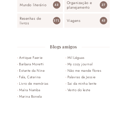
Organização e
Mundo literário
43
27
planejamento
Resenhas de
Viagens
371
43
livros
Blogs amigos
Antique Faerie
Mil Léguas
Barbara Moretti
My cozy journal
Estante da Nine
Não me mande flores
Fala, Catarina
Palavras da Jessie
Livro de memórias
Sai da minha lente
Maíra Namba
Vento do leste
Marina Bonela