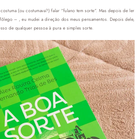
costuma (ou costumava?) falar “fulano tem sorte”. Mas depois de ler
fôlego – , eu mudei a direção dos meus pensamentos. Depois dele,
esso de qualquer pessoa à pura e simples sorte.