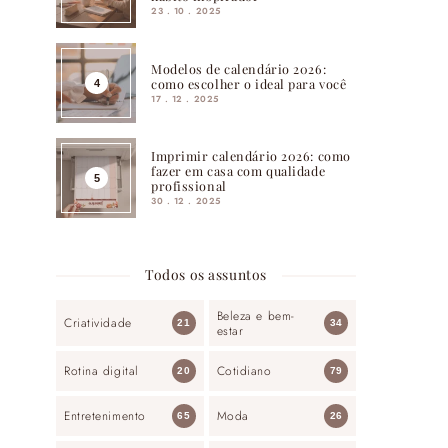
23 . 10 . 2025
Modelos de calendário 2026:
como escolher o ideal para você
17 . 12 . 2025
Imprimir calendário 2026: como
fazer em casa com qualidade
profissional
30 . 12 . 2025
Todos os assuntos
Beleza e bem-
Criatividade
21
34
estar
Rotina digital
Cotidiano
20
79
Entretenimento
Moda
65
26