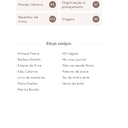
Organização e
Mundo literário
43
27
planejamento
Resenhas de
Viagens
371
43
livros
Blogs amigos
Antique Faerie
Mil Léguas
Barbara Moretti
My cozy journal
Estante da Nine
Não me mande flores
Fala, Catarina
Palavras da Jessie
Livro de memórias
Sai da minha lente
Maíra Namba
Vento do leste
Marina Bonela