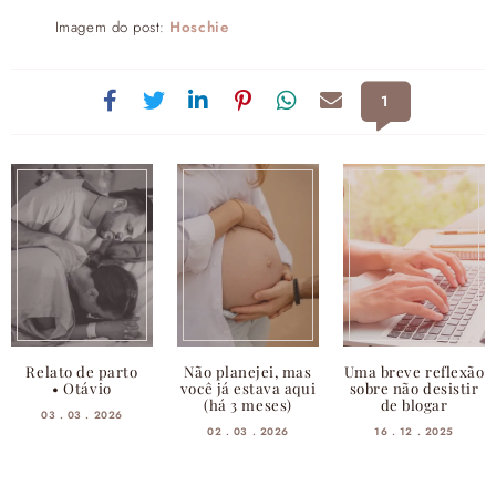
Imagem do post:
Hoschie
1
Relato de parto
Não planejei, mas
Uma breve reflexão
• Otávio
você já estava aqui
sobre não desistir
(há 3 meses)
de blogar
03 . 03 . 2026
02 . 03 . 2026
16 . 12 . 2025