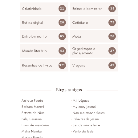
Criatividade
Beleza e bem-estar
21
34
Rotina digital
Cotidiano
20
79
Entretenimento
Moda
65
26
Organização e
Mundo literário
43
27
planejamento
Resenhas de livros
Viagens
371
43
Blogs amigos
Antique Faerie
Mil Léguas
Barbara Moretti
My cozy journal
Estante da Nine
Não me mande flores
Fala, Catarina
Palavras da Jessie
Livro de memórias
Sai da minha lente
Maíra Namba
Vento do leste
Marina Bonela