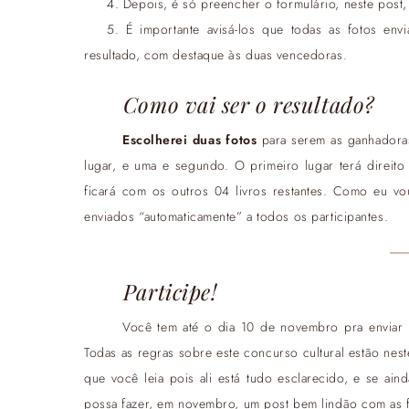
Depois, é só preencher o formulário, neste post, 
É importante avisá-los que todas as fotos en
resultado, com destaque às duas vencedoras.
Como vai ser o resultado?
Escolherei duas fotos
para serem as ganhadoras
lugar, e uma e segundo.
O primeiro lugar terá direito
ficará com os outros 04 livros restantes.
Como eu vou 
enviados “automaticamente” a todos os participantes.
Participe!
Você tem até o dia 10 de novembro pra enviar a 
Todas as regras sobre este concurso cultural estão nest
que você leia pois ali está tudo esclarecido, e se ain
possa fazer, em novembro, um post bem lindão com as f