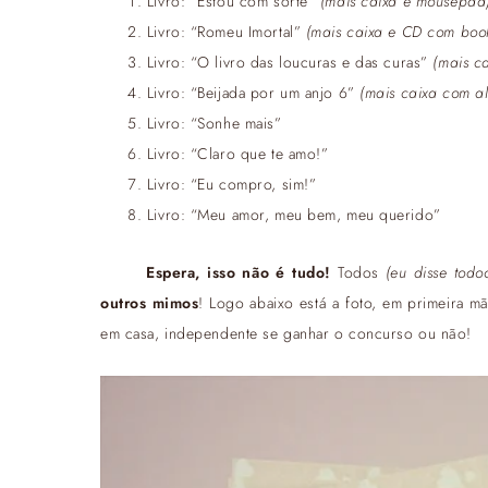
Livro: “Estou com sorte”
(mais caixa e mousepad
Livro: “Romeu Imortal”
(mais caixa e CD com book
Livro: “O livro das loucuras e das curas”
(mais c
Livro: “Beijada por um anjo 6”
(mais caixa com a
Livro: “Sonhe mais”
Livro: “Claro que te amo!”
Livro: “Eu compro, sim!”
Livro: “Meu amor, meu bem, meu querido”
Espera, isso não é tudo!
Todos
(eu disse todo
outros mimos
! Logo abaixo está a foto, em primeira 
em casa, independente se ganhar o concurso ou não!