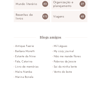
Organização e
Mundo literário
43
27
planejamento
Resenhas de
Viagens
371
43
livros
Blogs amigos
Antique Faerie
Mil Léguas
Barbara Moretti
My cozy journal
Estante da Nine
Não me mande flores
Fala, Catarina
Palavras da Jessie
Livro de memórias
Sai da minha lente
Maíra Namba
Vento do leste
Marina Bonela