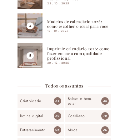
23 . 10 . 2025
Modelos de calendário 2026:
como escolher o ideal para você
17 . 12 . 2025
Imprimir calendário 2026: como
fazer em casa com qualidade
profissional
30 . 12 . 2025
Todos os assuntos
Beleza e bem-
Criatividade
21
34
estar
Rotina digital
Cotidiano
20
79
Entretenimento
Moda
65
26