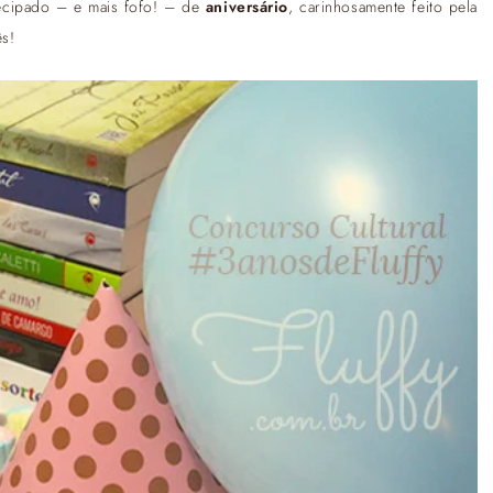
ecipado – e mais fofo! – de
aniversário
, carinhosamente feito pela
s!