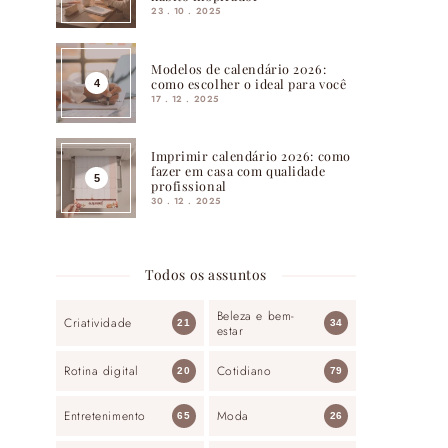
23 . 10 . 2025
Modelos de calendário 2026:
como escolher o ideal para você
17 . 12 . 2025
Imprimir calendário 2026: como
fazer em casa com qualidade
profissional
30 . 12 . 2025
Todos os assuntos
Beleza e bem-
Criatividade
21
34
estar
Rotina digital
Cotidiano
20
79
Entretenimento
Moda
65
26