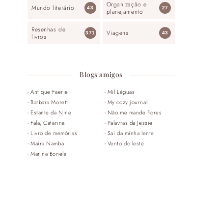
Organização e
Mundo literário
43
27
planejamento
Resenhas de
Viagens
371
43
livros
Blogs amigos
Antique Faerie
Mil Léguas
Barbara Moretti
My cozy journal
Estante da Nine
Não me mande flores
Fala, Catarina
Palavras da Jessie
Livro de memórias
Sai da minha lente
Maíra Namba
Vento do leste
Marina Bonela