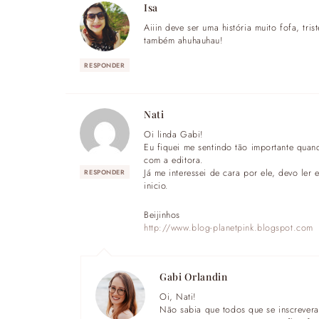
Isa
Aiiin deve ser uma história muito fofa, tr
também ahuhauhau!
RESPONDER
Nati
Oi linda Gabi!
Eu fiquei me sentindo tão importante quan
com a editora.
Já me interessei de cara por ele, devo ler
RESPONDER
inicio.
Beijinhos
http://www.blog-planetpink.blogspot.com
Gabi Orlandin
Oi, Nati!
Não sabia que todos que se inscreveram