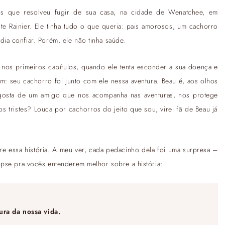
s que resolveu fugir de sua casa, na cidade de Wenatchee, em
e Rainier. Ele tinha tudo o que queria: pais amorosos, um cachorro
a confiar. Porém, ele não tinha saúde.
 nos primeiros capítulos, quando ele tenta esconder a sua doença e
: seu cachorro foi junto com ele nessa aventura. Beau é, aos olhos
osta de um amigo que nos acompanha nas aventuras, nos protege
s tristes? Louca por cachorros do jeito que sou, virei fã de Beau já
re essa história. A meu ver, cada pedacinho dela foi uma surpresa –
opse pra vocês entenderem melhor sobre a história:
ura da nossa vida.