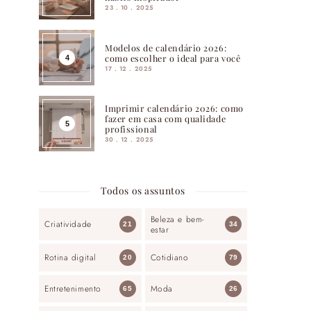
23 . 10 . 2025
Modelos de calendário 2026:
como escolher o ideal para você
17 . 12 . 2025
Imprimir calendário 2026: como
fazer em casa com qualidade
profissional
30 . 12 . 2025
Todos os assuntos
Beleza e bem-
Criatividade
21
34
estar
Rotina digital
Cotidiano
20
79
Entretenimento
Moda
65
26