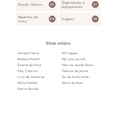
Organização e
Mundo literário
43
27
planejamento
Resenhas de
Viagens
371
43
livros
Blogs amigos
Antique Faerie
Mil Léguas
Barbara Moretti
My cozy journal
Estante da Nine
Não me mande flores
Fala, Catarina
Palavras da Jessie
Livro de memórias
Sai da minha lente
Maíra Namba
Vento do leste
Marina Bonela