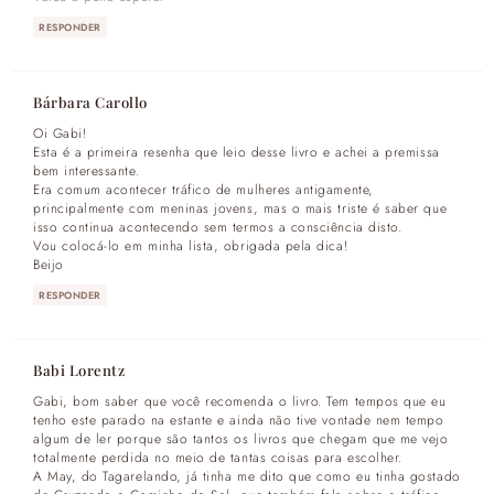
RESPONDER
Bárbara Carollo
Oi Gabi!
Esta é a primeira resenha que leio desse livro e achei a premissa
bem interessante.
Era comum acontecer tráfico de mulheres antigamente,
principalmente com meninas jovens, mas o mais triste é saber que
isso continua acontecendo sem termos a consciência disto.
Vou colocá-lo em minha lista, obrigada pela dica!
Beijo
RESPONDER
Babi Lorentz
Gabi, bom saber que você recomenda o livro. Tem tempos que eu
tenho este parado na estante e ainda não tive vontade nem tempo
algum de ler porque são tantos os livros que chegam que me vejo
totalmente perdida no meio de tantas coisas para escolher.
A May, do Tagarelando, já tinha me dito que como eu tinha gostado