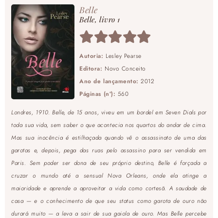
Belle
Belle, livro 1
Autoria:
Lesley Pearse
Editora:
Novo Conceito
Ano de lançamento:
2012
Páginas (nº):
560
Londres, 1910. Belle, de 15 anos, viveu em um bordel em Seven Dials por
toda sua vida, sem saber o que acontecia nos quartos do andar de cima.
Mas sua inocência é estilhaçada quando vê o assassinato de uma das
garotas e, depois, pega das ruas pelo assassino para ser vendida em
Paris. Sem poder ser dona de seu próprio destino, Belle é forçada a
cruzar o mundo até a sensual Nova Orleans, onde ela atinge a
maioridade e aprende a aproveitar a vida como cortesã. A saudade de
casa — e o conhecimento de que seu status como garota de ouro não
durará muito — a leva a sair de sua gaiola de ouro. Mas Belle percebe