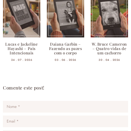
Lucas e Jackeline
Daiana Garbin –
W. Bruce Cameron
Hayashi – Pais
Fazendo as pazes
– Quatro vidas de
Intencionais
com o corpo
um cachorro
24 . 07 . 2026
03 . 06 . 2026
30 . 04 . 2026
Comente este post!