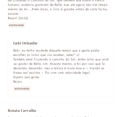
de Cruzando o Caminho do Sol, que também fala sobre o tráfico
humano, acabaria gostando de Belle, mas até agora não tive tempo
mesmo de ler… Além disso, o livro é grande, então de certa forma,
assusta.
Beijos! [smile]
RESPONDER
Gabi Orlandin
Babi, eu tenho saudade daquele tempo que a gente podia
escolher os livros que iria receber, sabe? =/
Também amei Cruzando o caminho do Sol, então acho que você
vai gostar de Belle, sim. Assusta mesmo, e foi por isso que fui
deixando, deixando, mas a leitura é muito boa e – tirando as
frases mal escritas – flui com uma velocidade legal.
Espero que goste.
Beijos.
RESPONDER
Renata Carvalho