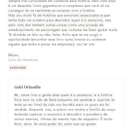
Sempre tive curiosidade em conhecer essa história. Pelo visto esse
é um daqueles livros gigantescos e complexos que você só vai
conseguir ler se realmente se conectar com a história.
Não sou muito fã de histórias que envolvam assassinatos e que
tenha todo um mistério para descobrir quem é o assassino, mas
pelo visto tem também outras coisas como uma jornada de
amadurecimento da personagem que costuma me fazer gostar muito.
Tô dividida se leio ou não, haha. Acho que se me surgir a
oportunidade (encontrar esse livro numa livraria ou conhecer
alguém que tenha e possa me emprestar), vou ler sim.
Beijos,
Livro de Memórias
RESPONDER
Gabi Orlandin
Rê, nesse livro a gente sabe quem é o assassino, e a história
foca mais na vida de Belle enquanto ela aprende a suportar (e
tenta se ver livre) da vida nos bordéis para os quais ela foi
vendida. Enquanto isso, a autora nos mostra a família da moça
tentando capturar o assassino e descobrir o paradeiro de
outras meninas, vítimas do mesmo tipo de sequestro. É muito
bom, sério. Se você puder ler, acho que vai gostar.