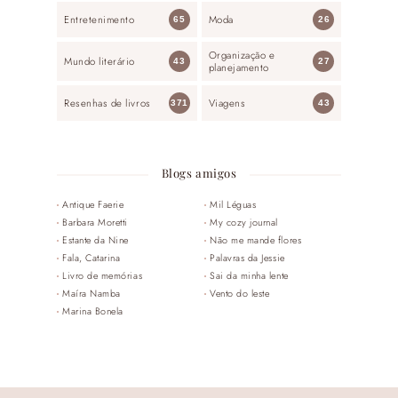
Entretenimento
Moda
65
26
Organização e
Mundo literário
43
27
planejamento
Resenhas de livros
Viagens
371
43
Blogs amigos
Antique Faerie
Mil Léguas
Barbara Moretti
My cozy journal
Estante da Nine
Não me mande flores
Fala, Catarina
Palavras da Jessie
Livro de memórias
Sai da minha lente
Maíra Namba
Vento do leste
Marina Bonela