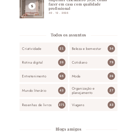
fazer em casa com qualidade
profissional
30 . 12 . 2025
Todos os assuntos
Criatividade
Beleza e bem-estar
21
34
Rotina digital
Cotidiano
20
79
Entretenimento
Moda
65
26
Organização e
Mundo literário
43
27
planejamento
Resenhas de livros
Viagens
371
43
Blogs amigos