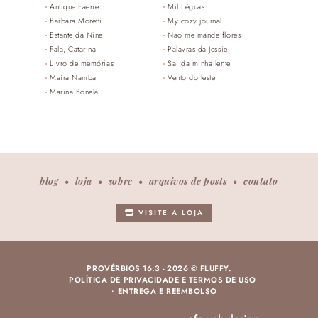
Antique Faerie
Mil Léguas
Barbara Moretti
My cozy journal
Estante da Nine
Não me mande flores
Fala, Catarina
Palavras da Jessie
Livro de memórias
Sai da minha lente
Maíra Namba
Vento do leste
Marina Bonela
blog
loja
sobre
arquivos de posts
contato
VISITE A LOJA
PROVÉRBIOS 16:3 -
2026 © FLUFFY.
POLÍTICA DE PRIVACIDADE E TERMOS DE USO
ENTREGA E REEMBOLSO