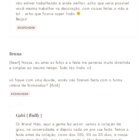
não estiver trabalhando é ainda melhor, acho que seria possível
você mesma trabalhar na decoração, com coisas feitas a mão e
tal… acho que ficaria super lindo
Beijos!
RESPONDER
Bruna
[heart] Nossa, eu amei as fotos e a festa me pareceu muito divertida
e simples ao mesmo tempo. Tudo tão lindo <3
só fiquei com uma duvida, vocês não fizeram festa com o turma
inteira de formandos? [think]
RESPONDER
Gabi { fluffy }
Oi Bruna! Não, aqui a gente faz assim: vamos à colação de
grau, na universidade, e depois cada um pra sua festa. Temos a
festa antes da colação, como dos 100, 50 ou 30 dias, e nossa
turma teve dos 50, mas eu não pude ir. Mas festa depois da