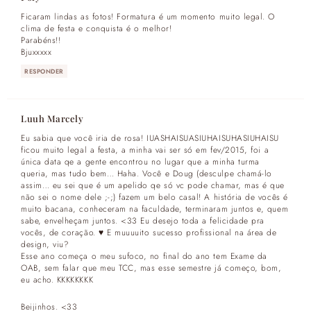
Ficaram lindas as fotos! Formatura é um momento muito legal. O
clima de festa e conquista é o melhor!
Parabéns!!
Bjuxxxxx
RESPONDER
Luuh Marcely
Eu sabia que você iria de rosa! IUASHAISUASIUHAISUHASIUHAISU
ficou muito legal a festa, a minha vai ser só em fev/2015, foi a
única data qe a gente encontrou no lugar que a minha turma
queria, mas tudo bem… Haha. Você e Doug (desculpe chamá-lo
assim… eu sei que é um apelido qe só vc pode chamar, mas é que
não sei o nome dele ;-;) fazem um belo casal! A história de vocês é
muito bacana, conheceram na faculdade, terminaram juntos e, quem
sabe, envelheçam juntos. <33 Eu desejo toda a felicidade pra
vocês, de coração. ♥ E muuuuito sucesso profissional na área de
design, viu?
Esse ano começa o meu sufoco, no final do ano tem Exame da
OAB, sem falar que meu TCC, mas esse semestre já começo, bom,
eu acho. KKKKKKKK
Beijinhos. <33