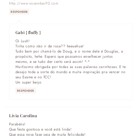
http://www.november92.com
RESPONDER
Gabi { fluffy }
Oi Luuh!
Tinha como não ir de rosa?? heeuehue!
Tudo bem por chamá-lo de Doug, e o nome dele é Douglas, a
propósito, hehe. Espero que possamos envelhecer juntos
mesmo, e se tudo der certo será assim! *-*
Muitíssimo obrigada por todas as suas palavras carinhosas. E te
desejo toda a sorte do mundo e muita inspiração pra vencer no
seu Exame e no TCC!
Um super beijo.
RESPONDER
Lívia Carolina
Parabéns!
Que festa gostosa e você está linda!
Que essa nova fase seja de muita felicidade!