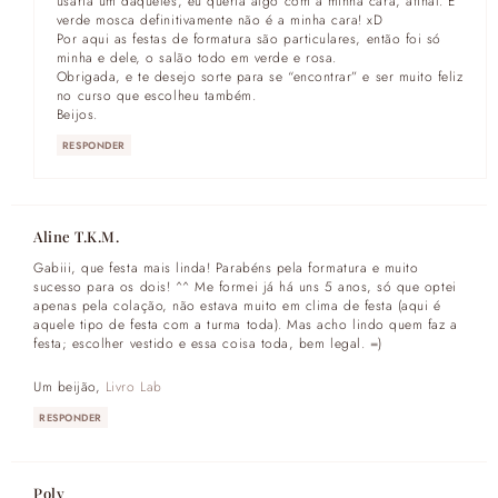
usaria um daqueles, eu queria algo com a minha cara, afinal. E
verde mosca definitivamente não é a minha cara! xD
Por aqui as festas de formatura são particulares, então foi só
minha e dele, o salão todo em verde e rosa.
Obrigada, e te desejo sorte para se “encontrar” e ser muito feliz
no curso que escolheu também.
Beijos.
RESPONDER
Aline T.K.M.
Gabiii, que festa mais linda! Parabéns pela formatura e muito
sucesso para os dois! ^^ Me formei já há uns 5 anos, só que optei
apenas pela colação, não estava muito em clima de festa (aqui é
aquele tipo de festa com a turma toda). Mas acho lindo quem faz a
festa; escolher vestido e essa coisa toda, bem legal. =)
Um beijão,
Livro Lab
RESPONDER
Poly