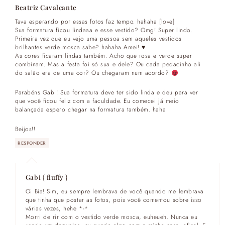
Beatriz Cavalcante
Tava esperando por essas fotos faz tempo. hahaha [love]
Sua formatura ficou lindaaa e esse vestido? Omg! Super lindo.
Primeira vez que eu vejo uma pessoa sem aqueles vestidos
brilhantes verde mosca sabe? hahaha Amei! ♥
As cores ficaram lindas também. Acho que rosa e verde super
combinam. Mas a festa foi só sua e dele? Ou cada pedacinho ali
do salão era de uma cor? Ou chegaram num acordo?
Parabéns Gabi! Sua formatura deve ter sido linda e deu para ver
que você ficou feliz com a faculdade. Eu comecei já meio
balançada espero chegar na formatura também. haha
Beijos!!
RESPONDER
Gabi { fluffy }
Oi Bia! Sim, eu sempre lembrava de você quando me lembrava
que tinha que postar as fotos, pois você comentou sobre isso
várias vezes, hehe *-*
Morri de rir com o vestido verde mosca, euheueh. Nunca eu