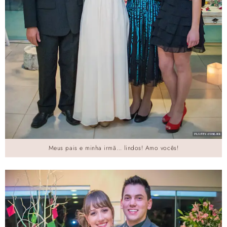
Meus pais e minha irmã… lindos! Amo vocês!