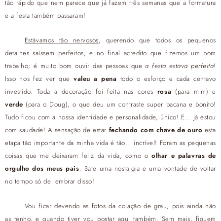
tão rápido que nem parece que já fazem três semanas que a formatura
e a festa também passaram!
Estávamos tão nervosos
, querendo que todos os pequenos
detalhes saíssem perfeitos, e no final acredito que fizemos um bom
trabalho; é muito bom ouvir das pessoas que
a festa estava perfeita
!
Isso nos fez ver que
valeu a pena
todo o esforço e cada centavo
investido. Toda a decoração foi feita nas cores
rosa
(para mim) e
verde
(para o Doug), o que deu um contraste super bacana e bonito!
Tudo ficou com a nossa identidade e personalidade, único! E… já estou
com saudade! A sensação de estar
fechando com chave de ouro
esta
etapa tão importante da minha vida é tão… incrível! Foram as pequenas
coisas que me deixaram feliz da vida, como o
olhar e palavras de
orgulho dos meus pais
. Bate uma nostalgia e uma vontade de voltar
no tempo só de lembrar disso!
Vou ficar devendo as fotos da colação de grau, pois ainda não
as tenho, e quando tiver vou postar aqui também. Sem mais, fiquem