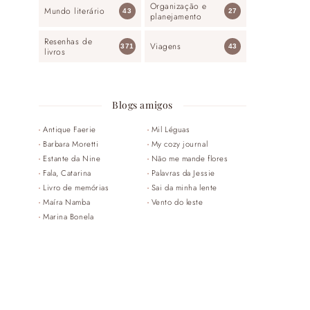
Organização e
Mundo literário
43
27
planejamento
Resenhas de
Viagens
371
43
livros
Blogs amigos
Antique Faerie
Mil Léguas
Barbara Moretti
My cozy journal
Estante da Nine
Não me mande flores
Fala, Catarina
Palavras da Jessie
Livro de memórias
Sai da minha lente
Maíra Namba
Vento do leste
Marina Bonela