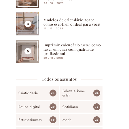
23 . 10 . 2025
Modelos de calendário 2026:
como escolher o ideal para você
17 . 12 . 2025
Imprimir calendário 2026: como
fazer em casa com qualidade
profissional
30 . 12 . 2025
Todos os assuntos
Beleza e bem-
Criatividade
21
34
estar
Rotina digital
Cotidiano
20
79
Entretenimento
Moda
65
26