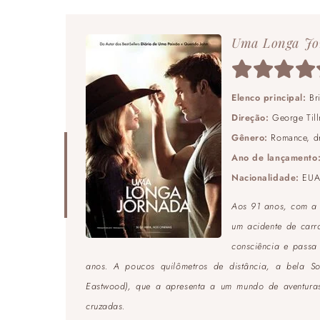
Uma Longa Jo
Elenco principal:
Br
Direção:
George Till
Gênero:
Romance, d
Ano de lançamento
Nacionalidade:
EU
Aos 91 anos, com a s
um acidente de carr
consciência e passa
anos. A poucos quilômetros de distância, a bela So
Eastwood), que a apresenta a um mundo de aventuras 
cruzadas.