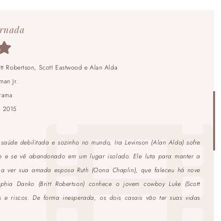
rnada
itt Robertson, Scott Eastwood e Alan Alda
man Jr.
rama
:
2015
A
aúde debilitada e sozinho no mundo, Ira Levinson (Alan Alda) sofre
o e se vê abandonado em um lugar isolado. Ele luta para manter a
 a ver sua amada esposa Ruth (Oona Chaplin), que faleceu há nove
phia Danko (Britt Robertson) conhece o jovem cowboy Luke (Scott
e riscos. De forma inesperada, os dois casais vão ter suas vidas