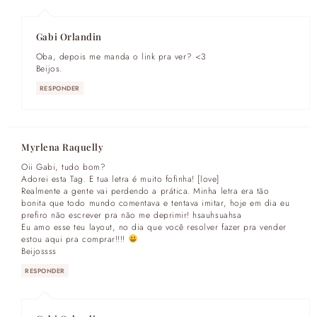
Gabi Orlandin
Oba, depois me manda o link pra ver? <3
Beijos.
RESPONDER
Myrlena Raquelly
Oii Gabi, tudo bom?
Adorei esta Tag. E tua letra é muito fofinha! [love]
Realmente a gente vai perdendo a prática. Minha letra era tão
bonita que todo mundo comentava e tentava imitar, hoje em dia eu
prefiro não escrever pra não me deprimir! hsauhsuahsa
Eu amo esse teu layout, no dia que você resolver fazer pra vender
estou aqui pra comprar!!!!
Beijossss
RESPONDER