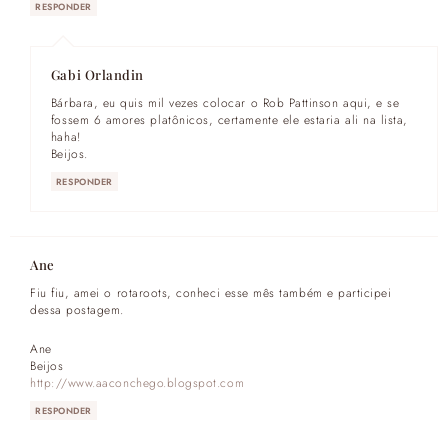
RESPONDER
Gabi Orlandin
Bárbara, eu quis mil vezes colocar o Rob Pattinson aqui, e se
fossem 6 amores platônicos, certamente ele estaria ali na lista,
haha!
Beijos.
RESPONDER
Ane
Fiu fiu, amei o rotaroots, conheci esse mês também e participei
dessa postagem.
Ane
Beijos
http://www.aaconchego.blogspot.com
RESPONDER