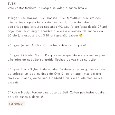
EVER!
Vale cantor também?? Porque se valer, a minha lista é:
1º lugar: Zac Hanson. Sim, Hanson. Sim, MMMBOP. Sim, um dos
integrantes daquela banda de meninos loiros e de cabelos
compridos que estourou nos anos 90. Sou fã confessa desde 97 até
hoje, meu lado fangirl acredita que ele é o homem da minha vida.
Só ele (e a esposa e os 3 filhos) que não sabem
2º lugar: Jensen Ackles. Por motivos dele ser o que é!
3º lugar: Orlando Bloom. Porque desde quando ele era um simples
elfo loiro do cabelão comprido flechou de vez meu coração.
4º lugar: Harry Styles. Hahahahaha! Eu deveria ter vergonha na cara
de colocar um dos meninos do One Direction aqui, mas ele tem
mais de 18 anos, então não é pedofilia mais e aquele menino me
encanta!
5º Adam Brody: Porque uma dose de Seth Cohen por todos os dias
da vida nunca é demais!
RESPONDER