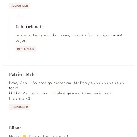
RESPONDER
Gabi Orlandin
Leticia, o Henry é lindo mesmo, mas não faz meu tipo, hahah!
Beijos.
RESPONDER
Patrícia Melo
Poxa, Gabi… Só consigo pensar em: Mr Darcy >>>>>>>>>>>>>
todos
kkkkkkk Mas sério, pra mim ele é quase o ícone perfeito da
literatura <3
RESPONDER
Eliana
Nossa!
Só homi lindo de viver!