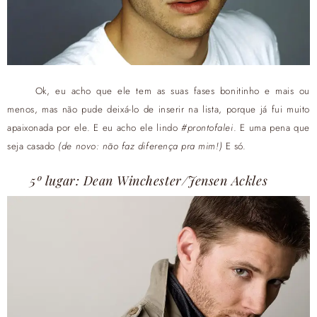
Ok, eu acho que ele tem as suas fases bonitinho e mais ou
menos, mas não pude deixá-lo de inserir na lista, porque já fui muito
apaixonada por ele. E eu acho ele lindo
#prontofalei
. E uma pena que
seja casado
(de novo: não faz diferença pra mim!)
E só.
5º lugar: Dean Winchester/Jensen Ackles