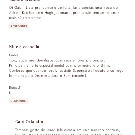
Oi Gabi!! Lista praticamente perfeita, faria apenas uma troca do
Ashton Kutcher pelo Hugh Jackman e pronto não tem como amar
mais s2 rsrsrsrsrrss
RESPONDER
Nine Stecanella
Gabi!
Tipo, super me identifiquei com seus amores platônicos.
Principalmente (e especialmente) com o primeiro e o último.
Confesso que quando resolvi assistir Supernatural desde o começo
foi muito pelo Dean (e adoro o Sam também).
Beijos!
(:
RESPONDER
Gabi Orlandin
Também gosto do Jared (ele estaria em uma menção honrosa,
talvez), mas o personagem dele no seriado, o Sam, me deixou