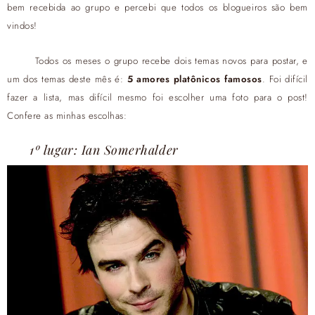
bem recebida ao grupo e percebi que todos os blogueiros são bem
vindos!
Todos os meses o grupo recebe dois temas novos para postar, e
um dos temas deste mês é:
5 amores platônicos famosos
. Foi difícil
fazer a lista, mas difícil mesmo foi escolher uma foto para o post!
Confere as minhas escolhas:
1º lugar: Ian Somerhalder