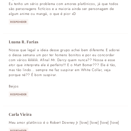
Eu tenho um sério problema com amores platônicos, já que todos
são personagens fictícios e a maioria ainda ser personagem de
algum anime ou mangá, o que é pior xD
RESPONDER
Luana R. Farias
Nossa que legal a ideia desse grupo achei bem diferente. E adorei
o dessa semana um por ter homens bonitos e por eu concordar
com vários kkkkkk. Afinal Mr. Darcy quem nunca?? Nossa e esse
ator que interpreta ele é perfeito!!! E o Matt Bomer??? Ele é tão,
mas tão lindo… sempre me faz suspirar em White Collar, veja
porque né?? É bom suspirar.
Beijos
RESPONDER
Carla Vieira
Meu amor platônico é o Robert Downey Jr [love] [love] [love] [love]
RESPONDER