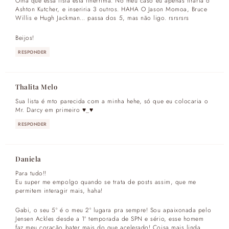
Olha que essa lista está finérrima. No meu caso eu apenas tiraria o
Ashton Kutcher, e inseriria 3 outros. HAHA O Jason Momoa, Bruce
Willis e Hugh Jackman… passa dos 5, mas não ligo. rsrsrsrs
Beijos!
RESPONDER
Thalita Melo
Sua lista é mto parecida com a minha hehe, só que eu colocaria o
Mr. Darcy em primeiro ♥_♥
RESPONDER
Daniela
Para tudo!!
Eu super me empolgo quando se trata de posts assim, que me
permitem interagir mais, haha!
Gabi, o seu 5º é o meu 2º lugara pra sempre! Sou apaixonada pelo
Jensen Ackles desde a 1ª temporada de SPN e sério, esse homem
faz meu coração bater mais do que acelerado! Coisa mais linda