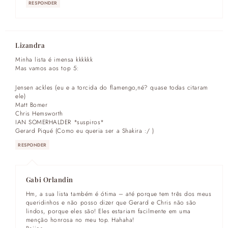
RESPONDER
Lizandra
Minha lista é imensa kkkkkk
Mas vamos aos top 5:
Jensen ackles (eu e a torcida do flamengo,né? quase todas citaram
ele)
Matt Bomer
Chris Hemsworth
IAN SOMERHALDER *suspiros*
Gerard Piqué (Como eu queria ser a Shakira :/ )
RESPONDER
Gabi Orlandin
Hm, a sua lista também é ótima – até porque tem três dos meus
queridinhos e não posso dizer que Gerard e Chris não são
lindos, porque eles são! Eles estariam facilmente em uma
menção honrosa no meu top. Hahaha!