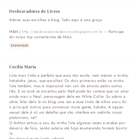
Desbravadores de Livros
Adorei suas escolhas e blog. Tudo aqui é uma graça.
M&N |
http://desbravadoresdelivros.blogspot.com.br
– Participe
do nosso top comentarista de Maio
RESPONDER
Cecília Maria
Lista mais linda e perfeita que essa não existe, nem mesmo a minha,
hahahaha. Jesus, que escolhas! Os dois primeiros estão na minha
lista também, mas é impossível não cair de amores pelos outros
três. E se você se encantou pelo Matt pode ter certeza que vai amar
ainda mais o Neal, personagem dele em White Collar. Eu adoro a
série, falei dela lá no blog uma vez e esse lindo de olhos azuis foi
o principal motivo para convencer muita gente, hahaha. A opção
sexual dele é só um detalhe que não interfere em nadinha nosso
platonismo, né?
O Ashton entrou e saiu da minha lista algumas vezes e acabei por
deixá-lo de fora, senão estaria até hoje enumerando homem bonito
lá.
Seu blog é muito lindo, adorei!