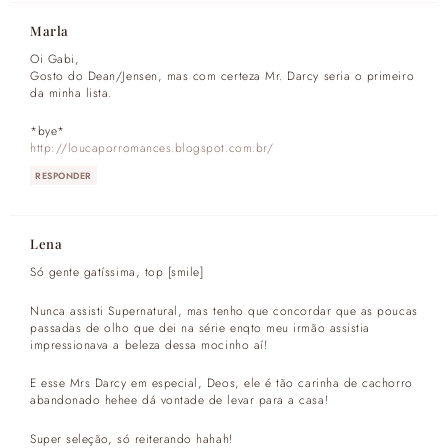
Marla
Oi Gabi,
Gosto do Dean/Jensen, mas com certeza Mr. Darcy seria o primeiro
da minha lista.
*bye*
http://loucaporromances.blogspot.com.br/
RESPONDER
Lena
Só gente gatíssima, top [smile]
Nunca assisti Supernatural, mas tenho que concordar que as poucas
passadas de olho que dei na série enqto meu irmão assistia
impressionava a beleza dessa mocinho aí!
E esse Mrs Darcy em especial, Deos, ele é tão carinha de cachorro
abandonado hehee dá vontade de levar para a casa!
Super seleção, só reiterando hahah!