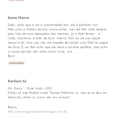
Joana Masen
Gabi, acho que o Ian é unanimidade neh, ele é perfeito! rsrs
Não acho o Ashton bonito, nunca achei, mas ele tbm roda sempre
pela lista de mais desejados das meninas. Já o Matt Bomer… é
lindo, charmoso e tudo de bom. Adoro! Tbm sei de sua opção
sexual e tal, mas isso não me impede de sonhar com Matt no papel
de Gray. É, eu tbm acho que ele seria a escolha perfeita, mas acho
q nossa opinião não valeu muita coisa, rsrs.
Bjos!
RESPONDER
Barbara Sá
Ms. Darcy ‘-‘ Esse lindo <333
Faltou só meu Robert Lindo Thomas Pattinson aí, mas eu te dou um
desconto, afinal os cinco são uns arrasos!
Beijos,
http://www.segredosentreamigas.com.br