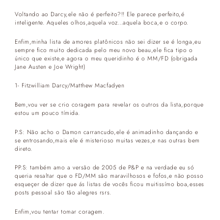
Voltando ao Darcy,ele não é perfeito?!! Ele parece perfeito,é
inteligente. Aqueles olhos,aquela voz…aquela boca,e o corpo.
Enfim,minha lista de amores platônicos não sei dizer se é longa,eu
sempre fico muito dedicada pelo meu novo beau,ele fica tipo o
único que existe,e agora o meu queridinho é o MM/FD (obrigada
Jane Austen e Joe Wright)
1- Fitzwilliam Darcy/Matthew Macfadyen
Bem,vou ver se crio coragem para revelar os outros da lista,porque
estou um pouco tímida.
P.S: Não acho o Damon carrancudo,ele é animadinho dançando e
se entrosando,mais ele é misterioso muitas vezes,e nas outras bem
direto.
PP.S: também amo a versão de 2005 de P&P e na verdade eu só
queria resaltar que o FD/MM são maravilhosos e fofos,e não posso
esqueçer de dizer que ás listas de vocês ficou muitissímo boa,esses
posts pessoal são tão alegres rsrs.
Enfim,vou tentar tomar coragem.