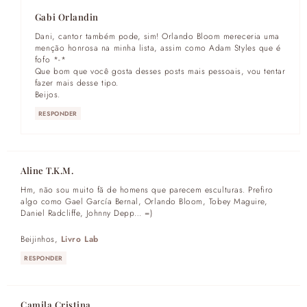
Gabi Orlandin
Dani, cantor também pode, sim! Orlando Bloom mereceria uma
menção honrosa na minha lista, assim como Adam Styles que é
fofo *-*
Que bom que você gosta desses posts mais pessoais, vou tentar
fazer mais desse tipo.
Beijos.
RESPONDER
Aline T.K.M.
Hm, não sou muito fã de homens que parecem esculturas. Prefiro
algo como Gael García Bernal, Orlando Bloom, Tobey Maguire,
Daniel Radcliffe, Johnny Depp… =)
Beijinhos,
Livro Lab
RESPONDER
Camila Cristina