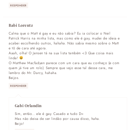
RESPONDER
Babi Lorentz
Calma que o Matt é gay e eu não sabia? Eu ia colocar o Neil
Patrick Harris na minha lista, mas como ele é gay, mudei de ideia e
acabei escolhendo outros, hahaha. Não sabia mesmo sobre o Matt
e tô de cara até agora.
Aaah, olha! O Jensen tá na sua lista também <3 Que coisa mais
linda!
O Matthew Macfadyen parece com um cara que eu conheço (e com
quem já tive um rolo). Sempre que vejo esse tal desse cara, me
lembro do Mr. Darcy, hahaha.
Beijos.
RESPONDER
Gabi Orlandin
Sim, então… ele é gay. Casado e tudo D=
Mas não deixa de ser lindão por causa disso, haha.
Beijo!