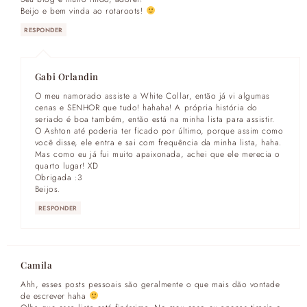
Beijo e bem vinda ao rotaroots!
RESPONDER
Gabi Orlandin
O meu namorado assiste a White Collar, então já vi algumas
cenas e SENHOR que tudo! hahaha! A própria história do
seriado é boa também, então está na minha lista para assistir.
O Ashton até poderia ter ficado por último, porque assim como
você disse, ele entra e sai com frequência da minha lista, haha.
Mas como eu já fui muito apaixonada, achei que ele merecia o
quarto lugar! XD
Obrigada :3
Beijos.
RESPONDER
Camila
Ahh, esses posts pessoais são geralmente o que mais dão vontade
de escrever haha