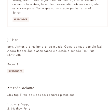
de saco cheio dele, haha. Pelo menos até onde eu assisti, ele
estava um porre. Tenho que voltar a acompanhar a série!
Beijos!
RESPONDER
Juliana
Bom, Ashton é o melhor ator do mundo. Gosto de tudo que ele faz!
Adoro faz séculos e acompanho ele desde o seriado That ’70s
Show xDD
Beijos!!!
RESPONDER
Amanda Melanie
Meu top 5 tem dois dos seus amores platônicos:
1. Johnny Depp;
2. Matthew Perry;