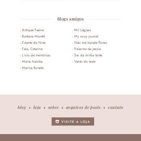
Blogs amigos
Antique Faerie
Mil Léguas
Barbara Moretti
My cozy journal
Estante da Nine
Não me mande flores
Fala, Catarina
Palavras da Jessie
Livro de memórias
Sai da minha lente
Maíra Namba
Vento do leste
Marina Bonela
blog
loja
sobre
arquivos de posts
contato
VISITE A LOJA