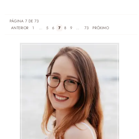
PÁGINA 7 DE 73
ANTERIOR
1
...
5
6
7
8
9
...
73
PRÓXIMO