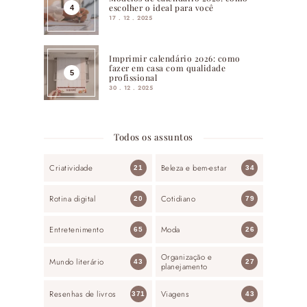
escolher o ideal para você
17 . 12 . 2025
Imprimir calendário 2026: como
fazer em casa com qualidade
profissional
30 . 12 . 2025
Todos os assuntos
Criatividade
Beleza e bem-estar
21
34
Rotina digital
Cotidiano
20
79
Entretenimento
Moda
65
26
Organização e
Mundo literário
43
27
planejamento
Resenhas de livros
Viagens
371
43